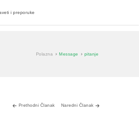
aveti i preporuke
Polazna
Message
pitanje
Prethodni Članak
Naredni Članak