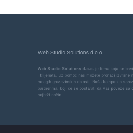
Web Studio Solutions d.o.o.
Web Studio Solutions d.o.o.
je firma koja se ba
i klijenata. Uz pomoć nas možete pronaći izvrsne 
mnogih građevinskih oblasti. Naša kompanija sarađ
partnerima, koji će se postarati da Vas poveže sa
najbrži način.