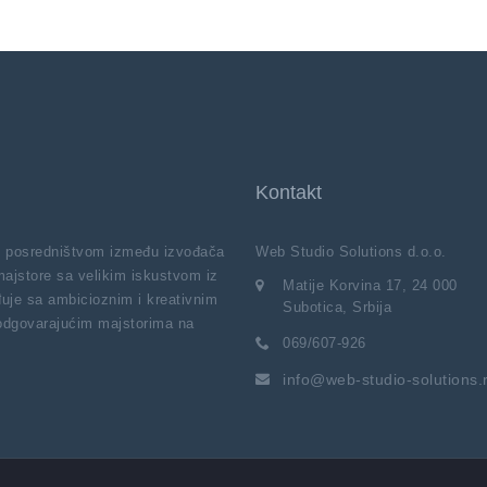
Kontakt
vi posredništvom između izvođača
Web Studio Solutions d.o.o.
majstore sa velikim iskustvom iz
Matije Korvina 17, 24 000
uje sa ambicioznim i kreativnim
Subotica, Srbija
 odgovarajućim majstorima na
069/607-926
info@web-studio-solutions.