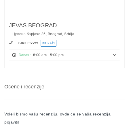
JEVAS BEOGRAD
Црвено барјаче 35, Beograd, Srbija
060/315
xxxx
PRIKAŽI
Danas :
8:00 am - 5:00 pm
Ocene i recenzije
Voleli bismo vašu recenziju, ovde će se vaša recenzija
pojaviti!