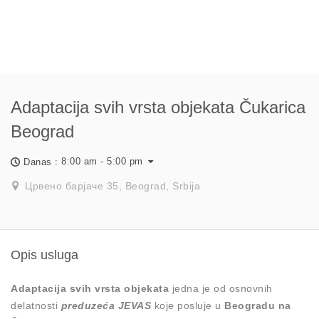
Adaptacija svih vrsta objekata Čukarica
Beograd
8:00 am - 5:00 pm
Danas :
Црвено барјаче 35, Beograd, Srbija
Opis usluga
Adaptacija svih vrsta objekata
jedna je od osnovnih
delatnosti
preduzeća JEVAS
koje posluje u
Beogradu na