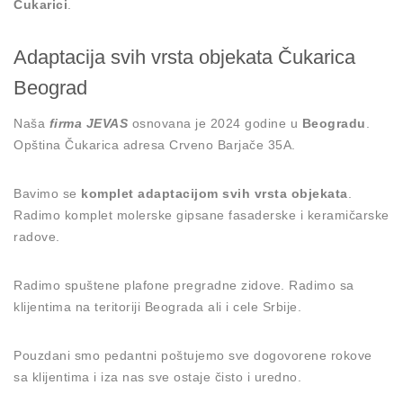
Čukarici
.
Adaptacija svih vrsta objekata Čukarica
Beograd
Naša
firma JEVAS
osnovana je 2024 godine u
Beogradu
.
Opština Čukarica adresa Crveno Barjače 35A.
Bavimo se
komplet adaptacijom svih vrsta objekata
.
Radimo komplet molerske gipsane fasaderske i keramičarske
radove.
Radimo spuštene plafone pregradne zidove. Radimo sa
klijentima na teritoriji Beograda ali i cele Srbije.
Pouzdani smo pedantni poštujemo sve dogovorene rokove
sa klijentima i iza nas sve ostaje čisto i uredno.