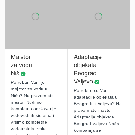
Majstor
Adaptacije
za vodu
objekata
Niš
Beograd
Valjevo
Potreban Vam je
majstor za vodu u
Potrebne su Vam
Nišu? Na pravom ste
adaptacije objekata u
mestu! Nudimo
Beogradu i Valjevu? Na
kompletno održavanje
pravom ste mestu!
vodovodnih sistema i
Adaptacije objekata
vršimo kompletne
Beograd Valjevo Naša
vodoinstalaterske
kompanija se