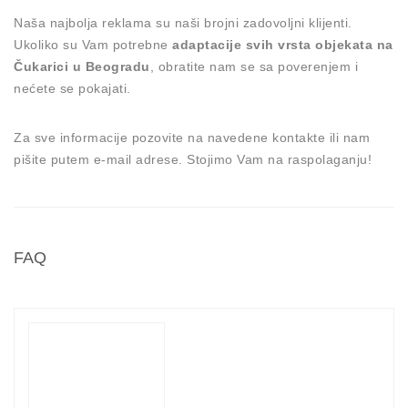
Naša najbolja reklama su naši brojni zadovoljni klijenti.
Ukoliko su Vam potrebne
adaptacije svih vrsta objekata na
Čukarici u Beogradu
, obratite nam se sa poverenjem i
nećete se pokajati.
Za sve informacije pozovite na navedene kontakte ili nam
pišite putem e-mail adrese. Stojimo Vam na raspolaganju!
FAQ