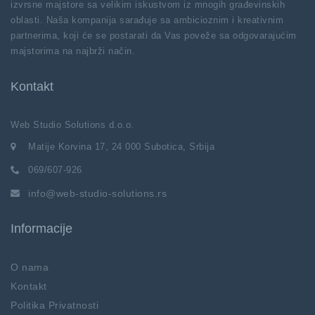
izvrsne majstore sa velikim iskustvom iz mnogih građevinskih
oblasti. Naša kompanija sarađuje sa ambicioznim i kreativnim
partnerima, koji će se postarati da Vas poveže sa odgovarajućim
majstorima na najbrži način.
Kontakt
Web Studio Solutions d.o.o.
Matije Korvina 17, 24 000 Subotica, Srbija
069/607-926
info@web-studio-solutions.rs
Informacije
O nama
Kontakt
Politika Privatnosti