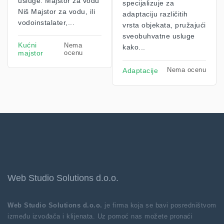
usluge. Majstor za vodu
specijalizuje za
Niš Majstor za vodu, ili
adaptaciju različitih
vodoinstalater,...
vrsta objekata, pružajući
sveobuhvatne usluge
Kućni
Nema
kako...
majstor
ocenu
Nema ocenu
Adaptacije
Web Studio Solutions d.o.o.
Web Studio Solutions d.o.o.
je firma koja se bavi posredništvom
između izvođača i klijenata. Uz pomoć nas možete pronaći