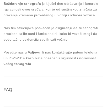
Baždarenje tahografa
je ključni deo održavanja i kontrole
ispravnosti ovog uređaja, koji je od suštinskog značaja za
praćenje vremena provedenog u vožnji i odmora vozača.
Naš tim stručnjaka posvećen je osiguranju da su tahografi
precizno kalibrisani i funkcionalni, kako bi vozači mogli da
vode tačnu evidenciju svojih sati vožnje.
Posetite nas u
Valjevu
ili nas kontaktirajte putem telefona
060/5262014 kako biste obezbedili sigurnost i ispravnost
vašeg
tahografa
.
FAQ