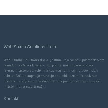
Web Studio Solutions d.o.o.
Web Studio Solutions d.o.o.
je firma koja se bavi posredništvom
između izvođača i klijenata. Uz pomoć nas možete pronaći
izvrsne majstore sa velikim iskustvom iz mnogih građevinskih
oblasti. Naša kompanija sarađuje sa ambicioznim i kreativnim
partnerima, koji će se postarati da Vas poveže sa odgovarajućim
majstorima na najbrži način.
Kontakt