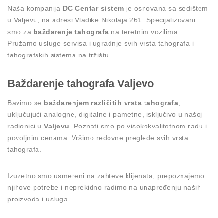
Naša kompanija
DC Centar sistem
je osnovana sa sedištem
u Valjevu, na adresi Vladike Nikolaja 261. Specijalizovani
smo za
baždarenje tahografa
na teretnim vozilima.
Pružamo usluge servisa i ugradnje svih vrsta tahografa i
tahografskih sistema na tržištu.
Baždarenje tahografa Valjevo
Bavimo se
baždarenjem različitih vrsta tahografa
,
uključujući analogne, digitalne i pametne, isključivo u našoj
radionici u
Valjevu
. Poznati smo po visokokvalitetnom radu i
povoljnim cenama. Vršimo redovne preglede svih vrsta
tahografa.
Izuzetno smo usmereni na zahteve klijenata, prepoznajemo
njihove potrebe i neprekidno radimo na unapređenju naših
proizvoda i usluga.