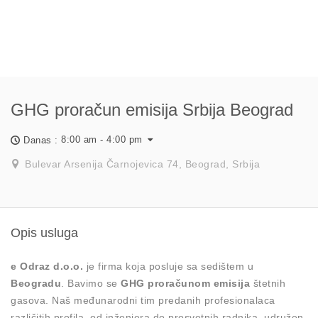
GHG proračun emisija Srbija Beograd
8:00 am - 4:00 pm
Danas :
Bulevar Arsenija Čarnojevica 74, Beograd, Srbija
Opis usluga
e Odraz d.o.o.
je firma koja posluje sa sedištem u
Beogradu
. Bavimo se
GHG proračunom emisija
štetnih
gasova. Naš međunarodni tim predanih profesionalaca
različitih profila, od inženjera do prosvetnih radnika, udružen