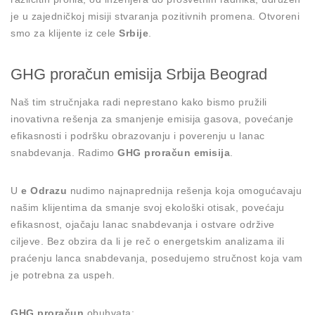
je u zajedničkoj misiji stvaranja pozitivnih promena. Otvoreni
smo za klijente iz cele
Srbije
.
GHG proračun emisija Srbija Beograd
Naš tim stručnjaka radi neprestano kako bismo pružili
inovativna rešenja za smanjenje emisija gasova, povećanje
efikasnosti i podršku obrazovanju i poverenju u lanac
snabdevanja. Radimo
GHG proračun emisija
.
U
e Odrazu
nudimo najnaprednija rešenja koja omogućavaju
našim klijentima da smanje svoj ekološki otisak, povećaju
efikasnost, ojačaju lanac snabdevanja i ostvare održive
ciljeve. Bez obzira da li je reč o energetskim analizama ili
praćenju lanca snabdevanja, posedujemo stručnost koja vam
je potrebna za uspeh.
GHG proračun
obuhvata: