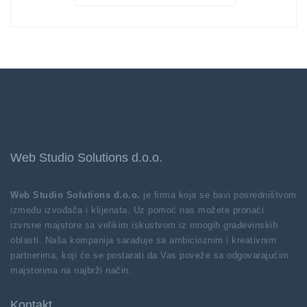
Web Studio Solutions d.o.o.
Web Studio Solutions d.o.o.
je firma koja se bavi posredništvom
između izvođača i klijenata. Uz pomoć nas možete pronaći
izvrsne majstore sa velikim iskustvom iz mnogih građevinskih
oblasti. Naša kompanija sarađuje sa ambicioznim i kreativnim
partnerima, koji će se postarati da Vas poveže sa odgovarajućim
majstorima na najbrži način.
Kontakt