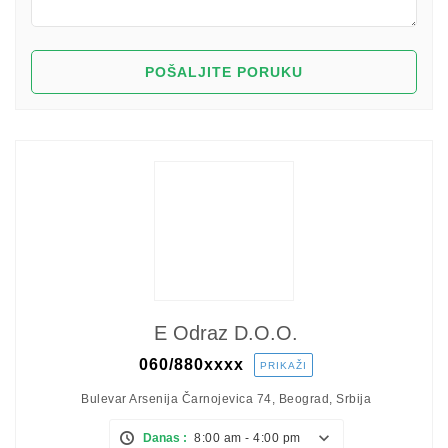
E Odraz D.o.o.
060/880
xxxx
PRIKAŽI
Bulevar Arsenija Čarnojevica 74, Beograd, Srbija
Danas :
8:00 am - 4:00 pm