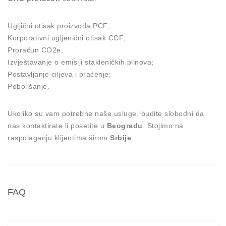
Ugljični otisak proizvoda PCF;
Korporativni ugljenični otisak CCF;
Proračun CO2e;
Izvještavanje o emisiji stakleničkih plinova;
Postavljanje ciljeva i praćenje;
Poboljšanje.
Ukoliko su vam potrebne naše usluge, budite slobodni da
nas kontaktirate li posetite u
Beogradu
. Stojimo na
raspolaganju klijentima širom
Srbije
.
FAQ