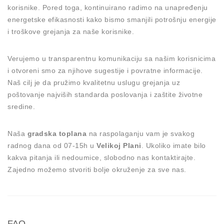
korisnike. Pored toga, kontinuirano radimo na unapređenju
energetske efikasnosti kako bismo smanjili potrošnju energije
i troškove grejanja za naše korisnike.
Verujemo u transparentnu komunikaciju sa našim korisnicima
i otvoreni smo za njihove sugestije i povratne informacije.
Naš cilj je da pružimo kvalitetnu uslugu grejanja uz
poštovanje najviših standarda poslovanja i zaštite životne
sredine.
Naša
gradska toplana
na raspolaganju vam je svakog
radnog dana od 07-15h u
Velikoj Plani
. Ukoliko imate bilo
kakva pitanja ili nedoumice, slobodno nas kontaktirajte.
Zajedno možemo stvoriti bolje okruženje za sve nas.
FAQ