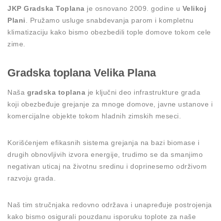
JKP Gradska Toplana
je osnovano 2009. godine u
Velikoj
Plani
. Pružamo usluge snabdevanja parom i kompletnu
klimatizaciju kako bismo obezbedili tople domove tokom cele
zime.
Gradska toplana Velika Plana
Naša
gradska toplana
je ključni deo infrastrukture grada
koji obezbeđuje grejanje za mnoge domove, javne ustanove i
komercijalne objekte tokom hladnih zimskih meseci.
Korišćenjem efikasnih sistema grejanja na bazi biomase i
drugih obnovljivih izvora energije, trudimo se da smanjimo
negativan uticaj na životnu sredinu i doprinesemo održivom
razvoju grada.
Naš tim stručnjaka redovno održava i unapređuje postrojenja
kako bismo osigurali pouzdanu isporuku toplote za naše