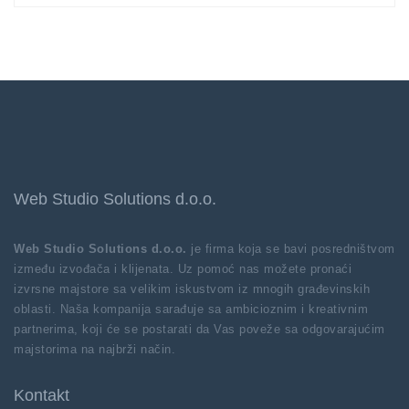
Web Studio Solutions d.o.o.
Web Studio Solutions d.o.o.
je firma koja se bavi posredništvom
između izvođača i klijenata. Uz pomoć nas možete pronaći
izvrsne majstore sa velikim iskustvom iz mnogih građevinskih
oblasti. Naša kompanija sarađuje sa ambicioznim i kreativnim
partnerima, koji će se postarati da Vas poveže sa odgovarajućim
majstorima na najbrži način.
Kontakt