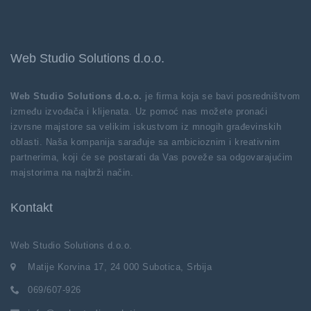
Web Studio Solutions d.o.o.
Web Studio Solutions d.o.o.
je firma koja se bavi posredništvom
između izvođača i klijenata. Uz pomoć nas možete pronaći
izvrsne majstore sa velikim iskustvom iz mnogih građevinskih
oblasti. Naša kompanija sarađuje sa ambicioznim i kreativnim
partnerima, koji će se postarati da Vas poveže sa odgovarajućim
majstorima na najbrži način.
Kontakt
Web Studio Solutions d.o.o.
Matije Korvina 17, 24 000 Subotica, Srbija
069/607-926