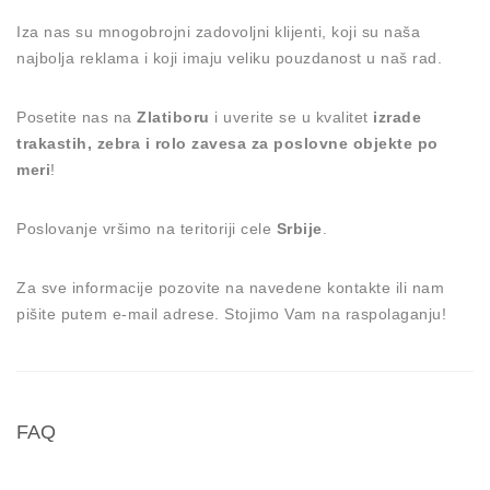
Iza nas su mnogobrojni zadovoljni klijenti, koji su naša
najbolja reklama i koji imaju veliku pouzdanost u naš rad.
Posetite nas na
Zlatiboru
i uverite se u kvalitet
izrade
trakastih, zebra i rolo zavesa za poslovne objekte po
meri
!
Poslovanje vršimo na teritoriji cele
Srbije
.
Za sve informacije pozovite na navedene kontakte ili nam
pišite putem e-mail adrese. Stojimo Vam na raspolaganju!
FAQ