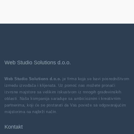
Web Studio Solutions d.o.o.
Web Studio Solutions d.o.o.
je firma koja se bavi posredništvom
između izvođača i klijenata. Uz pomoć nas možete pronaći
izvrsne majstore sa velikim iskustvom iz mnogih građevinskih
oblasti. Naša kompanija sarađuje sa ambicioznim i kreativnim
partnerima, koji će se postarati da Vas poveže sa odgovarajućim
majstorima na najbrži način.
Kontakt