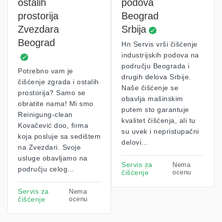
ostalih
podova
prostorija
Beograd
Zvezdara
Srbija
Beograd
Hn Servis vrši čišćenje
industrijskih podova na
području Beograda i
Potrebno vam je
drugih delova Srbije.
čišćenje zgrada i ostalih
Naše čišćenje se
prostorija? Samo se
obavlja mašinskim
obratite nama! Mi smo
putem sto garantuje
Reinigung-clean
kvalitet čišćenja, ali tu
Kovačević doo, firma
su uvek i nepristupačni
koja posluje sa sedištem
delovi...
na Zvezdari. Svoje
usluge obavljamo na
Servis za
Nema
području celog...
čišćenje
ocenu
Servis za
Nema
čišćenje
ocenu