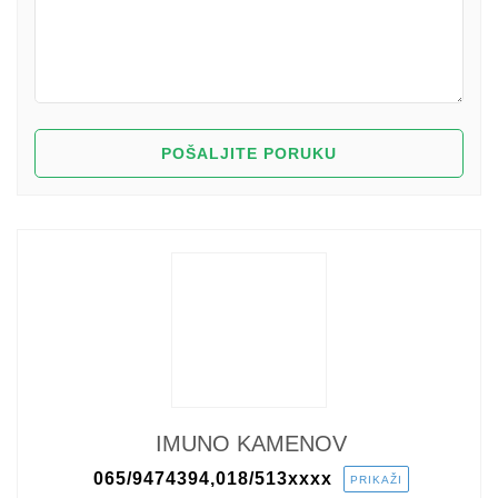
IMUNO KAMENOV
065/9474394,018/513
xxxx
PRIKAŽI