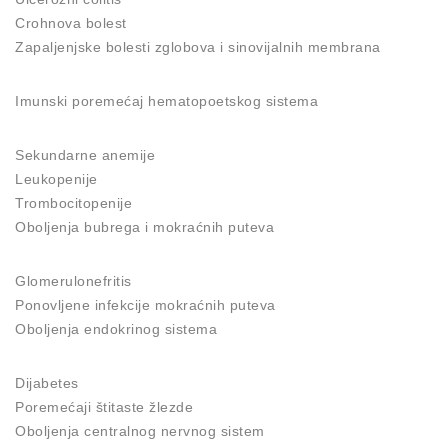
Crohnova bolest
Zapaljenjske bolesti zglobova i sinovijalnih membrana
Imunski poremećaj hematopoetskog sistema
Sekundarne anemije
Leukopenije
Trombocitopenije
Oboljenja bubrega i mokraćnih puteva
Glomerulonefritis
Ponovljene infekcije mokraćnih puteva
Oboljenja endokrinog sistema
Dijabetes
Poremećaji štitaste žlezde
Oboljenja centralnog nervnog sistem