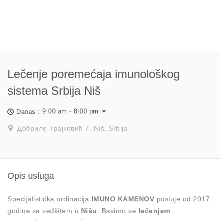
Lečenje poremećaja imunološkog
sistema Srbija Niš
9:00 am - 8:00 pm
Danas :
Добриле Трајковић 7, Niš, Srbija
Opis usluga
Specijalistička ordinacija
IMUNO KAMENOV
posluje od 2017.
godine sa sedištem u
Nišu
. Bavimo se
lečenjem