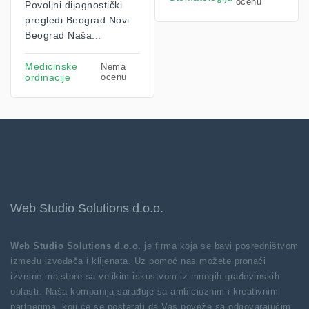
ocenu
Povoljni dijagnostički
pregledi Beograd Novi
Beograd Naša...
Medicinske
Nema
ordinacije
ocenu
Web Studio Solutions d.o.o.
Web Studio Solutions d.o.o.
je firma koja se bavi posredništvom
između izvođača i klijenata. Uz pomoć nas možete pronaći
izvrsne majstore sa velikim iskustvom iz mnogih građevinskih
oblasti. Naša kompanija sarađuje sa ambicioznim i kreativnim
partnerima, koji će se postarati da Vas poveže sa odgovarajućim