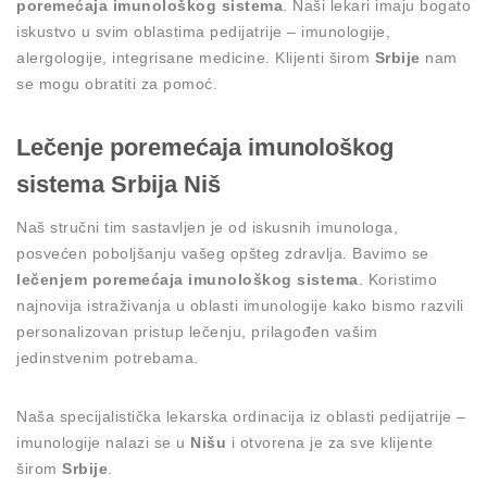
poremećaja imunološkog sistema
. Naši lekari imaju bogato
iskustvo u svim oblastima pedijatrije – imunologije,
alergologije, integrisane medicine. Klijenti širom
Srbije
nam
se mogu obratiti za pomoć.
Lečenje poremećaja imunološkog
sistema Srbija Niš
Naš stručni tim sastavljen je od iskusnih imunologa,
posvećen poboljšanju vašeg opšteg zdravlja. Bavimo se
lečenjem poremećaja imunološkog sistema
. Koristimo
najnovija istraživanja u oblasti imunologije kako bismo razvili
personalizovan pristup lečenju, prilagođen vašim
jedinstvenim potrebama.
Naša specijalistička lekarska ordinacija iz oblasti pedijatrije –
imunologije nalazi se u
Nišu
i otvorena je za sve klijente
širom
Srbije
.