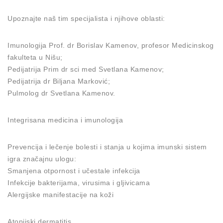
Upoznajte naš tim specijalista i njihove oblasti:
Imunologija Prof. dr Borislav Kamenov, profesor Medicinskog
fakulteta u Nišu;
Pedijatrija Prim dr sci med Svetlana Kamenov;
Pedijatrija dr Biljana Marković;
Pulmolog dr Svetlana Kamenov.
Integrisana medicina i imunologija
Prevencija i lečenje bolesti i stanja u kojima imunski sistem
igra značajnu ulogu:
Smanjena otpornost i učestale infekcija
Infekcije bakterijama, virusima i gljivicama
Alergijske manifestacije na koži
Atopijski dermatitis