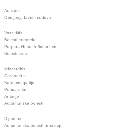
Autizam
Oboljenja krvnih sudova
Vasculitis
Bolesti endotela
Purpura Henoch Schonlein
Bolesti srca
Miocarditis
Coronaritis
Kardiomiopatije
Pericarditis
Aritmije
Autoimunske bolesti
Dijabetes
Autoimunske bolesti tireoideje