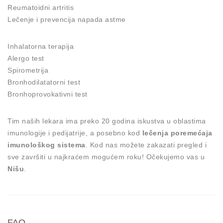
Reumatoidni artritis
Lečenje i prevencija napada astme
Inhalatorna terapija
Alergo test
Spirometrija
Bronhodilatatorni test
Bronhoprovokativni test
Tim naših lekara ima preko 20 godina iskustva u oblastima
imunologije i pedijatrije, a posebno kod
lečenja poremećaja
imunološkog sistema
. Kod nas možete zakazati pregled i
sve završiti u najkraćem mogućem roku! Očekujemo vas u
Nišu
.
FAQ