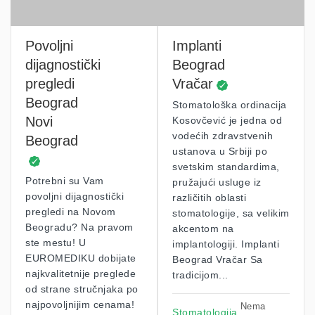
Povoljni
Implanti
dijagnostički
Beograd
pregledi
Vračar
Beograd
Stomatološka ordinacija
Novi
Kosovčević je jedna od
vodećih zdravstvenih
Beograd
ustanova u Srbiji po
svetskim standardima,
Potrebni su Vam
pružajući usluge iz
povoljni dijagnostički
različitih oblasti
pregledi na Novom
stomatologije, sa velikim
Beogradu? Na pravom
akcentom na
ste mestu! U
implantologiji. Implanti
EUROMEDIKU dobijate
Beograd Vračar Sa
najkvalitetnije preglede
tradicijom...
od strane stručnjaka po
najpovoljnijim cenama!
Nema
Stomatologija