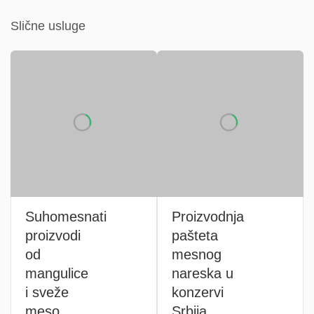
Slične usluge
Suhomesnati
Proizvodnja
proizvodi
pašteta
od
mesnog
mangulice
nareska u
i sveže
konzervi
meso
Srbija