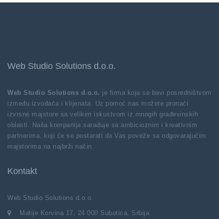
Web Studio Solutions d.o.o.
Web Studio Solutions d.o.o.
je firma koja se bavi posredništvom
između izvođača i klijenata. Uz pomoć nas možete pronaći
izvrsne majstore sa velikim iskustvom iz mnogih građevinskih
oblasti. Naša kompanija sarađuje sa ambicioznim i kreativnim
partnerima, koji će se postarati da Vas poveže sa odgovarajućim
majstorima na najbrži način.
Kontakt
Web Studio Solutions d.o.o.
Matije Korvina 17, 24 000 Subotica, Srbija