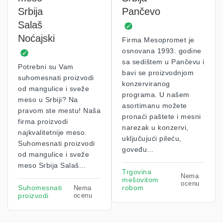
Srbija
Pančevo
Salaš
Noćajski
Firma Mesopromet je
osnovana 1993. godine
sa sedištem u Pančevu i
Potrebni su Vam
bavi se proizvodnjom
suhomesnati proizvodi
konzerviranog
od mangulice i sveže
programa. U našem
meso u Srbiji? Na
asortimanu možete
pravom ste mestu! Naša
pronaći paštete i mesni
firma proizvodi
narezak u konzervi,
najkvalitetnije meso.
uključujući pileću,
Suhomesnati proizvodi
goveđu...
od mangulice i sveže
meso Srbija Salaš...
Trgovina
Nema
mešovitom
ocenu
Suhomesnati
robom
Nema
proizvodi
ocenu