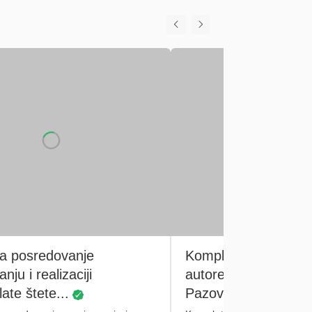
za posredovanje
Kompletna
nju i realizaciji
autoreparacija Nova
ate štete...
Pazova Srbija