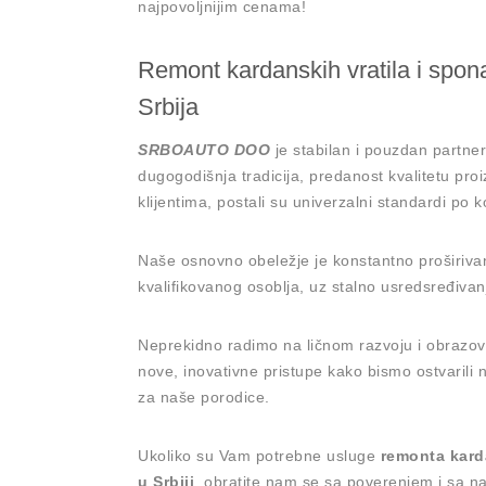
najpovoljnijim cenama!
Remont kardanskih vratila i spo
Srbija
SRBOAUTO DOO
je stabilan i pouzdan partne
dugogodišnja tradicija, predanost kvalitetu pr
klijentima, postali su univerzalni standardi po 
Naše osnovno obeležje je konstantno proširivan
kvalifikovanog osoblja, uz stalno usredsređivan
Neprekidno radimo na ličnom razvoju i obrazov
nove, inovativne pristupe kako bismo ostvarili n
za naše porodice.
Ukoliko su Vam potrebne usluge
remonta karda
u Srbiji
, obratite nam se sa poverenjem i sa n