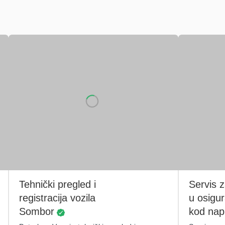
Tehnički pregled i
Servis 
registracija vozila
u osigura
Sombor
kod napl