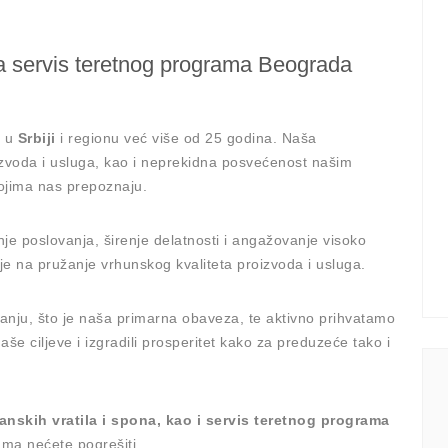
na servis teretnog programa Beograda
r u
Srbiji
i regionu već više od 25 godina. Naša
oizvoda i usluga, kao i neprekidna posvećenost našim
kojima nas prepoznaju.
je poslovanja, širenje delatnosti i angažovanje visoko
je na pružanje vrhunskog kvaliteta proizvoda i usluga.
anju, što je naša primarna obaveza, te aktivno prihvatamo
aše ciljeve i izgradili prosperitet kako za preduzeće tako i
nskih vratila i spona, kao i servis teretnog programa
ama nećete pogrešiti.