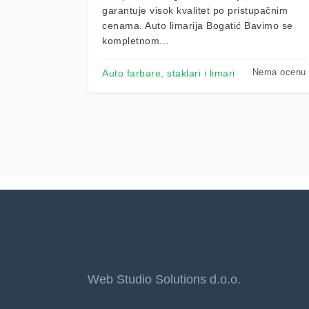
garantuje visok kvalitet po pristupačnim
cenama. Auto limarija Bogatić Bavimo se
kompletnom...
Nema ocenu
Auto farbare, staklari i limari
Web Studio Solutions d.o.o.