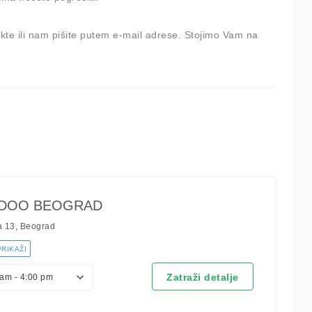
kte ili nam pišite putem e-mail adrese. Stojimo Vam na
DOO BEOGRAD
a 13, Beograd
PRIKAŽI
Zatraži detalje
am - 4:00 pm