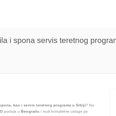
la i spona servis teretnog progr
spona, kao i servis teretnog programa u Srbiji
? Na
OO
posluje u
Beogradu
i nudi kompletne usluge po