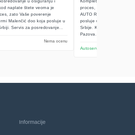
posredovanje u osiguranju i
Kompletna auto reparacija
i kod naplate štete veoma je
proces, zato Vaše poverenj
ces, zato Vaše poverenje
AUTO REPARACIJA STEVA
firmi Malenčić doo koja posluje u
posluje u Novoj Pazovi, ali i
rbiji. Servis za posredovanje...
Srbije. Kompletna auto re
Pazova...
Nema ocenu
Autoservis
Informacije