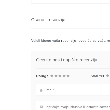
Ocene i recenzije
Voleli bismo vašu recenziju, ovde će se vaša rec
Ocenite nas i napišite recenziju
Usluga
Kvalitet