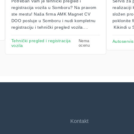
Potreban Vam je tehnički pregled i
Servis za 
registracija vozila u Somboru? Na pravom
realizacij
ste mestu! Naša firma AMK Magnet CV
složen pro
DOO posluje u Somboru i nudi kompletnu
poklonite 
registraciju i tehnički pregled vozila....
Kikindi u S
Tehnički pregled i registracija
Nema
Autoservis
vozila
ocenu
Kontakt