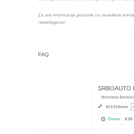
Za sve informacije pozovite na navedene konta
raspolaganju!
FAQ
SRBOAUTO 
Miroslava Belović
011/216
xxxx
Danas :
8:00 