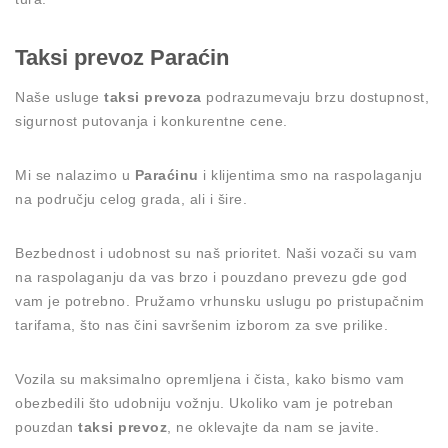
Taksi prevoz Paraćin
Naše usluge
taksi prevoza
podrazumevaju brzu dostupnost,
sigurnost putovanja i konkurentne cene.
Mi se nalazimo u
Paraćinu
i klijentima smo na raspolaganju
na području celog grada, ali i šire.
Bezbednost i udobnost su naš prioritet. Naši vozači su vam
na raspolaganju da vas brzo i pouzdano prevezu gde god
vam je potrebno. Pružamo vrhunsku uslugu po pristupačnim
tarifama, što nas čini savršenim izborom za sve prilike.
Vozila su maksimalno opremljena i čista, kako bismo vam
obezbedili što udobniju vožnju. Ukoliko vam je potreban
pouzdan
taksi prevoz
, ne oklevajte da nam se javite.