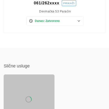
061/262
xxxx
PRIKAŽI
Devinačka 53 Paraćin
Danas: Zatvoreno
Slične usluge