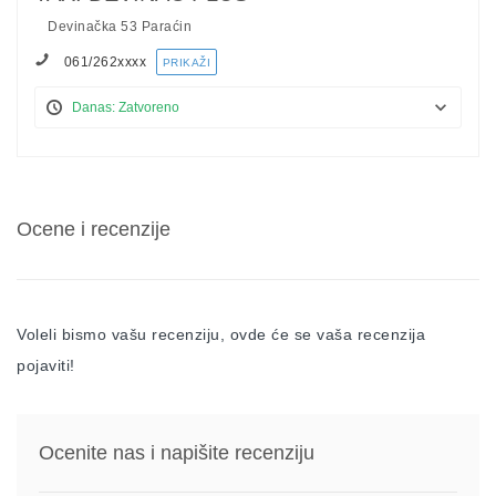
Devinačka 53 Paraćin
061/262
xxxx
PRIKAŽI
Danas: Zatvoreno
Ocene i recenzije
Voleli bismo vašu recenziju, ovde će se vaša recenzija
pojaviti!
Ocenite nas i napišite recenziju