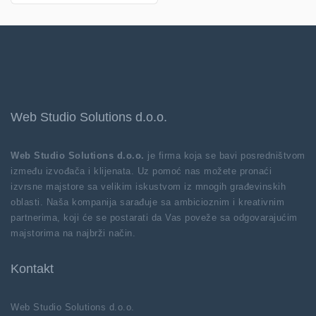
Web Studio Solutions d.o.o.
Web Studio Solutions d.o.o.
je firma koja se bavi posredništvom
između izvođača i klijenata. Uz pomoć nas možete pronaći
izvrsne majstore sa velikim iskustvom iz mnogih građevinskih
oblasti. Naša kompanija sarađuje sa ambicioznim i kreativnim
partnerima, koji će se postarati da Vas poveže sa odgovarajućim
majstorima na najbrži način.
Kontakt
Web Studio Solutions d.o.o.