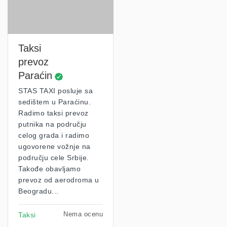
Taksi
prevoz
Paraćin
STAS TAXI posluje sa
sedištem u Paraćinu.
Radimo taksi prevoz
putnika na području
celog grada i radimo
ugovorene vožnje na
području cele Srbije.
Takođe obavljamo
prevoz od aerodroma u
Beogradu...
Nema ocenu
Taksi