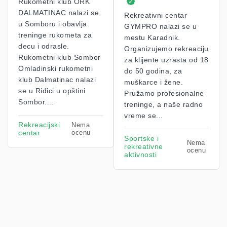
Rukometni klub ORK
DALMATINAC nalazi se
Rekreativni centar
u Somboru i obavlja
GYMPRO nalazi se u
treninge rukometa za
mestu Karadnik.
decu i odrasle.
Organizujemo rekreaciju
Rukometni klub Sombor
za klijente uzrasta od 18
Omladinski rukometni
do 50 godina, za
klub Dalmatinac nalazi
muškarce i žene.
se u Riđici u opštini
Pružamo profesionalne
Sombor....
treninge, a naše radno
vreme se...
Rekreacijski
Nema
centar
ocenu
Sportske i
Nema
rekreativne
ocenu
aktivnosti