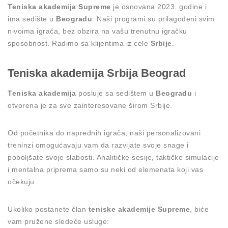
Teniska akademija Supreme
je osnovana 2023. godine i
ima sedište u
Beogradu
. Naši programi su prilagođeni svim
nivoima igrača, bez obzira na vašu trenutnu igračku
sposobnost. Radimo sa klijentima iz cele
Srbije
.
Teniska akademija Srbija Beograd
Teniska akademija
posluje sa sedištem u
Beogradu
i
otvorena je za sve zainteresovane širom Srbije.
Od početnika do naprednih igrača, naši personalizovani
treninzi omogućavaju vam da razvijate svoje snage i
poboljšate svoje slabosti. Analitičke sesije, taktičke simulacije
i mentalna priprema samo su neki od elemenata koji vas
očekuju.
Ukoliko postanete član
teniske akademije Supreme
, biće
vam pružene sledeće usluge: