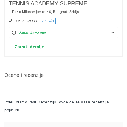
TENNIS ACADEMY SUPREME
Peđe Milosavljevića 46, Beograd, Srbija
063/132
xxxx
PRIKAŽI
Danas: Zatvoreno
Zatraži detalje
Ocene i recenzije
Voleli bismo vašu recenziju, ovde će se vaša recenzija
pojaviti!