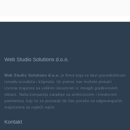
Web Studio Solutions d.o.o.
Web Studio Solutions d.o.o.
je firma koja se bavi posredništvom
između izvođača i klijenata. Uz pomoć nas možete pronaći
izvrsne majstore sa velikim iskustvom iz mnogih građevinskih
oblasti. Naša kompanija sarađuje sa ambicioznim i kreativnim
partnerima, koji će se postarati da Vas poveže sa odgovarajućim
majstorima na najbrži način.
Kontakt