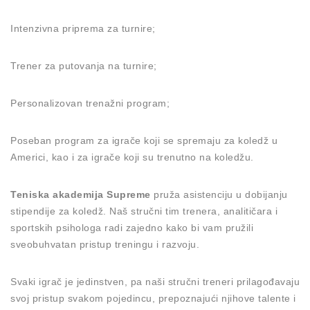
Intenzivna priprema za turnire;
Trener za putovanja na turnire;
Personalizovan trenažni program;
Poseban program za igrače koji se spremaju za koledž u
Americi, kao i za igrače koji su trenutno na koledžu.
Teniska akademija Supreme
pruža asistenciju u dobijanju
stipendije za koledž. Naš stručni tim trenera, analitičara i
sportskih psihologa radi zajedno kako bi vam pružili
sveobuhvatan pristup treningu i razvoju.
Svaki igrač je jedinstven, pa naši stručni treneri prilagođavaju
svoj pristup svakom pojedincu, prepoznajući njihove talente i