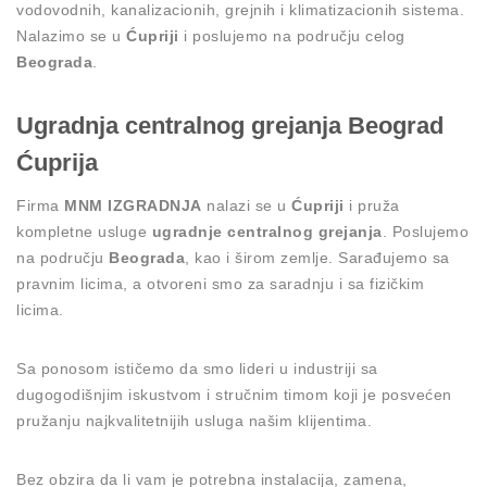
vodovodnih, kanalizacionih, grejnih i klimatizacionih sistema.
Nalazimo se u
Ćupriji
i poslujemo na području celog
Beograda
.
Ugradnja centralnog grejanja Beograd
Ćuprija
Firma
MNM IZGRADNJA
nalazi se u
Ćupriji
i pruža
kompletne usluge
ugradnje centralnog grejanja
. Poslujemo
na području
Beograda
, kao i širom zemlje. Sarađujemo sa
pravnim licima, a otvoreni smo za saradnju i sa fizičkim
licima.
Sa ponosom ističemo da smo lideri u industriji sa
dugogodišnjim iskustvom i stručnim timom koji je posvećen
pružanju najkvalitetnijih usluga našim klijentima.
Bez obzira da li vam je potrebna instalacija, zamena,