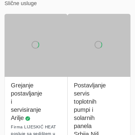
Slične usluge
Grejanje
Postavljanje
postavljanje
servis
i
toplotnih
servisiranje
pumpi i
Arilje
solarnih
panela
Firma LIJESKIĆ HEAT
Srbija Niš
posluje sa sedištem u