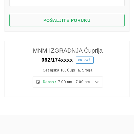
MNM IZGRADNJA Ćuprija
062/174
xxxx
PRIKAŽI
Cetinjska 10, Ćuprija, Srbija
Danas :
7:00 am - 7:00 pm