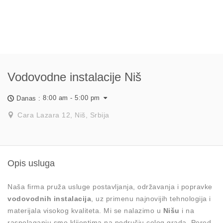
Vodovodne instalacije Niš
8:00 am - 5:00 pm
Danas :
Cara Lazara 12, Niš, Srbija
Opis usluga
Naša firma pruža usluge postavljanja, održavanja i popravke
vodovodnih instalacija
, uz primenu najnovijih tehnologija i
materijala visokog kvaliteta. Mi se nalazimo u
Nišu
i na
raspolaganju smo klijentima na području celog grada. Pored