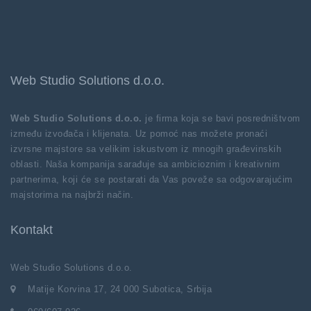
Web Studio Solutions d.o.o.
Web Studio Solutions d.o.o.
je firma koja se bavi posredništvom
između izvođača i klijenata. Uz pomoć nas možete pronaći
izvrsne majstore sa velikim iskustvom iz mnogih građevinskih
oblasti. Naša kompanija sarađuje sa ambicioznim i kreativnim
partnerima, koji će se postarati da Vas poveže sa odgovarajućim
majstorima na najbrži način.
Kontakt
Web Studio Solutions d.o.o.
Matije Korvina 17, 24 000 Subotica, Srbija