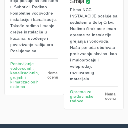
Srbija
koja posluje sa sedištem
u Subotici. Radimo
Firma NCC
kompletne vodovodne
INSTALACIJE posluje sa
instalacije i kanalizaciju.
sedištem u Beloj Crkvi.
Takođe radimo i manje
Nudimo širok asortiman
grejne instalacije u
opreme za instalacije
kućama, uvođenje i
grejanja i vodovoda.
povezivanje radijatora.
Naša ponuda obuhvata
Poslujemo sa...
proizvodnju slavina, kao
i maloprodaju i
Postavljanje
veleprodaju
vodovodnih,
raznovrsnog
kanalizacionih,
Nema
grejnih i
ocenu
materijala....
klimatizacionih
sistema
Oprema za
Nema
građevinske
ocenu
radove