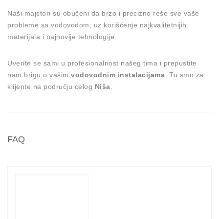
Naši majstori su obučeni da brzo i precizno reše sve vaše
probleme sa vodovodom, uz korišćenje najkvalitetnijih
materijala i najnovije tehnologije.
Uverite se sami u profesionalnost našeg tima i prepustite
nam brigu o vašim
vodovodnim instalacijama
. Tu smo za
klijente na području celog
Niša
.
FAQ