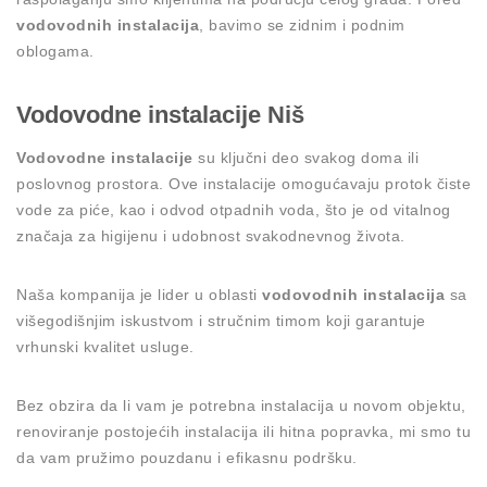
vodovodnih instalacija
, bavimo se zidnim i podnim
oblogama.
Vodovodne instalacije Niš
Vodovodne instalacije
su ključni deo svakog doma ili
poslovnog prostora. Ove instalacije omogućavaju protok čiste
vode za piće, kao i odvod otpadnih voda, što je od vitalnog
značaja za higijenu i udobnost svakodnevnog života.
Naša kompanija je lider u oblasti
vodovodnih instalacija
sa
višegodišnjim iskustvom i stručnim timom koji garantuje
vrhunski kvalitet usluge.
Bez obzira da li vam je potrebna instalacija u novom objektu,
renoviranje postojećih instalacija ili hitna popravka, mi smo tu
da vam pružimo pouzdanu i efikasnu podršku.