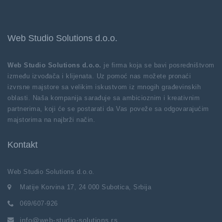
Web Studio Solutions d.o.o.
Web Studio Solutions d.o.o.
je firma koja se bavi posredništvom
između izvođača i klijenata. Uz pomoć nas možete pronaći
izvrsne majstore sa velikim iskustvom iz mnogih građevinskih
oblasti. Naša kompanija sarađuje sa ambicioznim i kreativnim
partnerima, koji će se postarati da Vas poveže sa odgovarajućim
majstorima na najbrži način.
Kontakt
Web Studio Solutions d.o.o.
Matije Korvina 17, 24 000 Subotica, Srbija
069/607-926
info@web-studio-solutions.rs