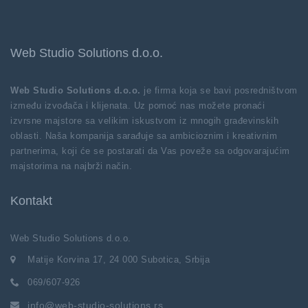
Web Studio Solutions d.o.o.
Web Studio Solutions d.o.o.
je firma koja se bavi posredništvom
između izvođača i klijenata. Uz pomoć nas možete pronaći
izvrsne majstore sa velikim iskustvom iz mnogih građevinskih
oblasti. Naša kompanija sarađuje sa ambicioznim i kreativnim
partnerima, koji će se postarati da Vas poveže sa odgovarajućim
majstorima na najbrži način.
Kontakt
Web Studio Solutions d.o.o.
Matije Korvina 17, 24 000 Subotica, Srbija
069/607-926
info@web-studio-solutions.rs