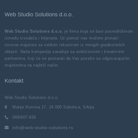
Web Studio Solutions d.o.o.
Web Studio Solutions d.o.o.
je firma koja se bavi posredništvom
između izvođača i klijenata. Uz pomoć nas možete pronaći
izvrsne majstore sa velikim iskustvom iz mnogih građevinskih
oblasti. Naša kompanija sarađuje sa ambicioznim i kreativnim
partnerima, koji će se postarati da Vas poveže sa odgovarajućim
majstorima na najbrži način.
Kontakt
Web Studio Solutions d.o.o.
Matije Korvina 17, 24 000 Subotica, Srbija
069/607-926
info@web-studio-solutions.rs