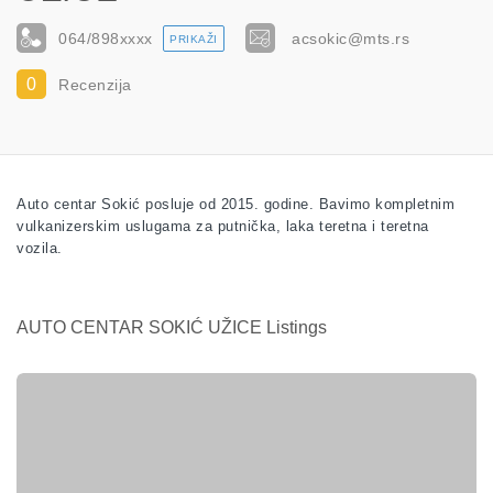
064/898
xxxx
acsokic@mts.rs
PRIKAŽI
0
Recenzija
Auto centar Sokić posluje od 2015. godine. Bavimo kompletnim
vulkanizerskim uslugama za putnička, laka teretna i teretna
vozila.
AUTO CENTAR SOKIĆ UŽICE Listings