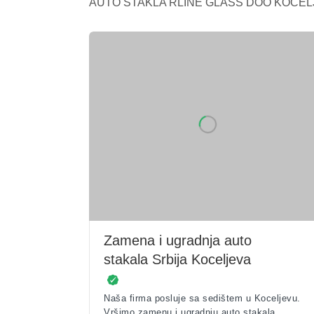
AUTO STAKLA RLINE GLASS DOO KOCELJE
Zamena i ugradnja auto
stakala Srbija Koceljeva
Naša firma posluje sa sedištem u Koceljevu.
Vršimo zamenu i ugradnju auto stakala.