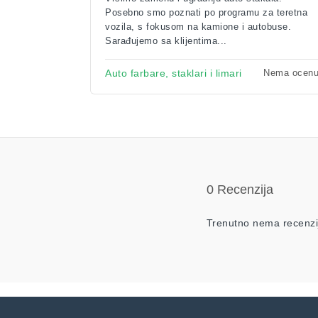
Posebno smo poznati po programu za teretna
vozila, s fokusom na kamione i autobuse.
Sarađujemo sa klijentima...
Nema ocen
Auto farbare, staklari i limari
0 Recenzija
Trenutno nema recenzi