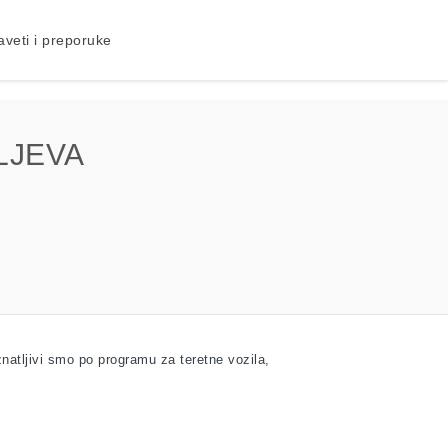
aveti i preporuke
LJEVA
atljivi smo po programu za teretne vozila,