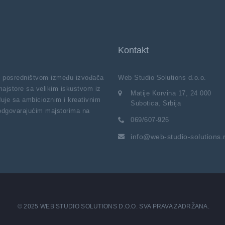
Kontakt
vi posredništvom između izvođača
Web Studio Solutions d.o.o.
majstore sa velikim iskustvom iz
Matije Korvina 17, 24 000
uje sa ambicioznim i kreativnim
Subotica, Srbija
 odgovarajućim majstorima na
069/607-926
info@web-studio-solutions.
© 2025 WEB STUDIO SOLUTIONS D.O.O. SVA PRAVA ZADRŽANA.