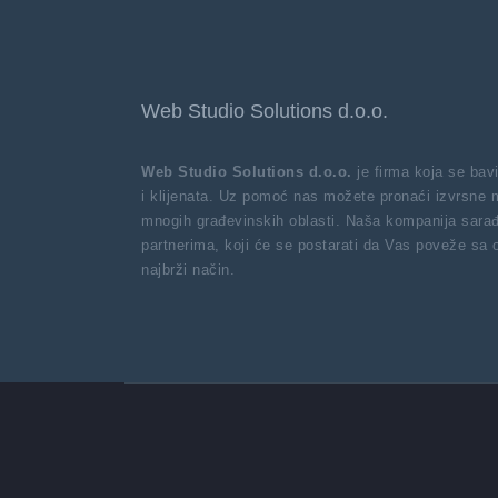
Web Studio Solutions d.o.o.
Web Studio Solutions d.o.o.
je firma koja se ba
i klijenata. Uz pomoć nas možete pronaći izvrsne 
mnogih građevinskih oblasti. Naša kompanija sarađ
partnerima, koji će se postarati da Vas poveže sa
najbrži način.