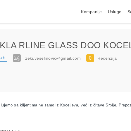
Kompanije
Usluge
S
KLA RLINE GLASS DOO KOCE
0
zeki.veselinovic@gmail.com
Recenzija
AŽI
jemo sa klijentima ne samo iz Koceljeva, već iz čitave Srbije. Prepozn