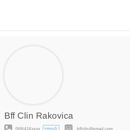
Bff Clin Rakovica
069/416
xxxx
bffclin@gmail.com
PRIKAŽI