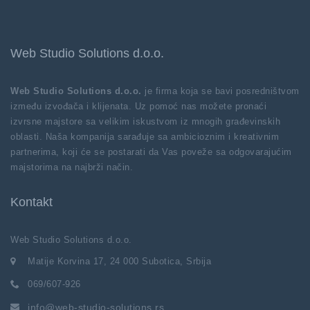
Web Studio Solutions d.o.o.
Web Studio Solutions d.o.o.
je firma koja se bavi posredništvom
između izvođača i klijenata. Uz pomoć nas možete pronaći
izvrsne majstore sa velikim iskustvom iz mnogih građevinskih
oblasti. Naša kompanija sarađuje sa ambicioznim i kreativnim
partnerima, koji će se postarati da Vas poveže sa odgovarajućim
majstorima na najbrži način.
Kontakt
Web Studio Solutions d.o.o.
Matije Korvina 17, 24 000 Subotica, Srbija
069/607-926
info@web-studio-solutions.rs