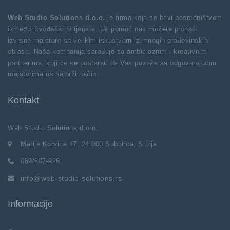
Web Studio Solutions d.o.o.
je firma koja se bavi posredništvom
između izvođača i klijenata. Uz pomoć nas možete pronaći
izvrsne majstore sa velikim iskustvom iz mnogih građevinskih
oblasti. Naša kompanija sarađuje sa ambicioznim i kreativnim
partnerima, koji će se postarati da Vas poveže sa odgovarajućim
majstorima na najbrži način.
Kontakt
Web Studio Solutions d.o.o.
Matije Korvina 17, 24 000 Subotica, Srbija
069/607-926
info@web-studio-solutions.rs
Informacije