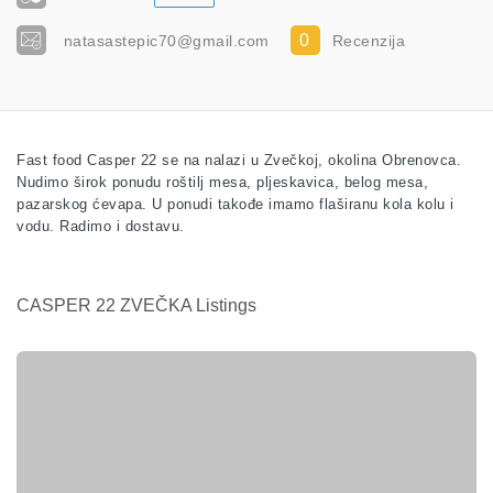
0
natasastepic70@gmail.com
Recenzija
Fast food Casper 22 se na nalazi u Zvečkoj, okolina Obrenovca.
Nudimo širok ponudu roštilj mesa, pljeskavica, belog mesa,
pazarskog ćevapa. U ponudi takođe imamo flaširanu kola kolu i
vodu. Radimo i dostavu.
CASPER 22 ZVEČKA Listings