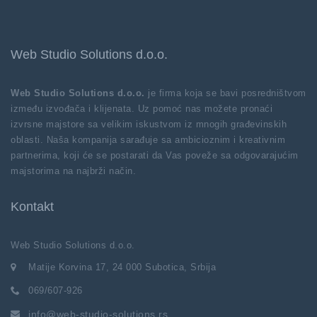
Web Studio Solutions d.o.o.
Web Studio Solutions d.o.o.
je firma koja se bavi posredništvom
između izvođača i klijenata. Uz pomoć nas možete pronaći
izvrsne majstore sa velikim iskustvom iz mnogih građevinskih
oblasti. Naša kompanija sarađuje sa ambicioznim i kreativnim
partnerima, koji će se postarati da Vas poveže sa odgovarajućim
majstorima na najbrži način.
Kontakt
Web Studio Solutions d.o.o.
Matije Korvina 17, 24 000 Subotica, Srbija
069/607-926
info@web-studio-solutions.rs