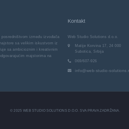
Kontakt
vi posredništvom između izvođača
Web Studio Solutions d.o.o.
majstore sa velikim iskustvom iz
Matije Korvina 17, 24 000
uje sa ambicioznim i kreativnim
Subotica, Srbija
 odgovarajućim majstorima na
069/607-926
info@web-studio-solutions.
© 2025 WEB STUDIO SOLUTIONS D.O.O. SVA PRAVA ZADRŽANA.