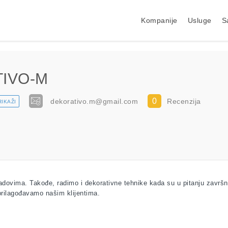
Kompanije
Usluge
S
TIVO-M
0
dekorativo.m@gmail.com
Recenzija
RIKAŽI
adovima. Takođe, radimo i dekorativne tehnike kada su u pitanju završn
prilagođavamo našim klijentima.