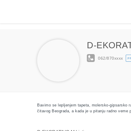
D-EKORA
062/870
xxxx
P
Bavimo se lepljenjem tapeta, molersko-gipsarsko r
čitavog Beograda, a kada je u pitanju radno veme 