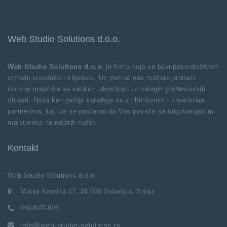
Web Studio Solutions d.o.o.
Web Studio Solutions d.o.o.
je firma koja se bavi posredništvom
između izvođača i klijenata. Uz pomoć nas možete pronaći
izvrsne majstore sa velikim iskustvom iz mnogih građevinskih
oblasti. Naša kompanija sarađuje sa ambicioznim i kreativnim
partnerima, koji će se postarati da Vas poveže sa odgovarajućim
majstorima na najbrži način.
Kontakt
Web Studio Solutions d.o.o.
Matije Korvina 17, 24 000 Subotica, Srbija
069/607-926
info@web-studio-solutions.rs