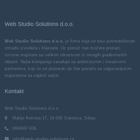
Web Studio Solutions d.o.o.
Web Studio Solutions d.o.o.
je firma koja se bavi posredništvom
između izvođača i klijenata. Uz pomoć nas možete pronaći
izvrsne majstore sa velikim iskustvom iz mnogih građevinskih
oblasti. Naša kompanija sarađuje sa ambicioznim i kreativnim
partnerima, koji će se postarati da Vas poveže sa odgovarajućim
majstorima na najbrži način.
Kontakt
Web Studio Solutions d.o.o.
Matije Korvina 17, 24 000 Subotica, Srbija
069/607-926
info@web-studio-solutions.rs