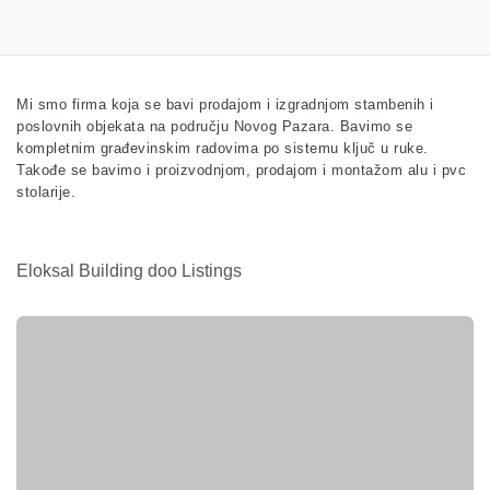
Mi smo firma koja se bavi prodajom i izgradnjom stambenih i
poslovnih objekata na području Novog Pazara. Bavimo se
kompletnim građevinskim radovima po sistemu ključ u ruke.
Takođe se bavimo i proizvodnjom, prodajom i montažom alu i pvc
stolarije.
Eloksal Building doo Listings