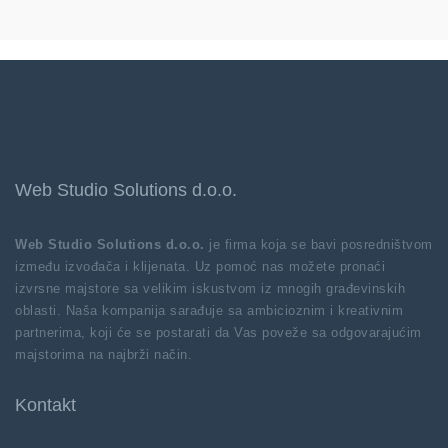
Web Studio Solutions d.o.o.
Web Studio Solutions d.o.o.
je firma koja se bavi posredništvom
između izvođača i klijenata. Uz pomoć nas možete pronaći
izvrsne majstore sa velikim iskustvom iz mnogih građevinskih
oblasti. Naša kompanija sarađuje sa ambicioznim i kreativnim
partnerima, koji će se postarati da Vas poveže sa odgovarajućim
majstorima na najbrži način.
Kontakt