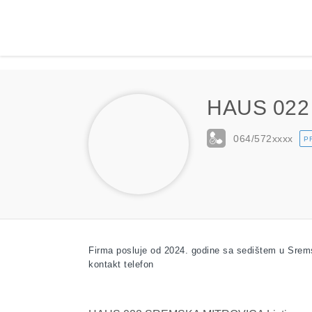
HAUS 022
064/572
xxxx
P
Firma posluje od 2024. godine sa sedištem u Sremsk
kontakt telefon