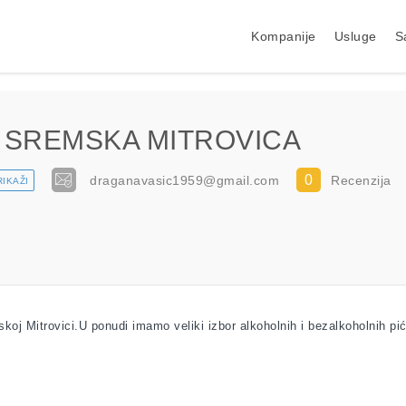
Kompanije
Usluge
S
 SREMSKA MITROVICA
0
draganavasic1959@gmail.com
Recenzija
RIKAŽI
oj Mitrovici.U ponudi imamo veliki izbor alkoholnih i bezalkoholnih pi