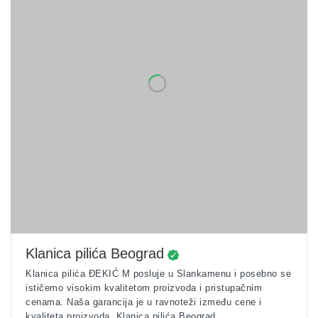
Klanica pilića Beograd
Klanica pilića ĐEKIĆ M posluje u Slankamenu i posebno se
ističemo visokim kvalitetom proizvoda i pristupačnim
cenama. Naša garancija je u ravnoteži između cene i
kvaliteta proizvoda. Klanica pilića Beograd...