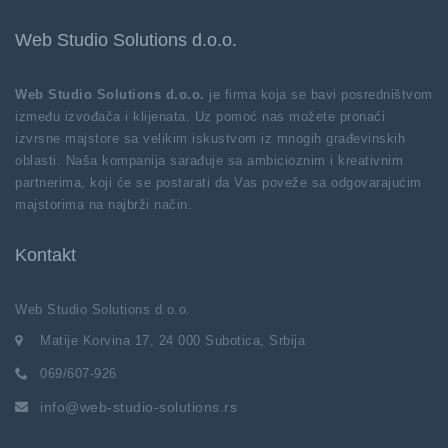
Web Studio Solutions d.o.o.
Web Studio Solutions d.o.o.
je firma koja se bavi posredništvom
između izvođača i klijenata. Uz pomoć nas možete pronaći
izvrsne majstore sa velikim iskustvom iz mnogih građevinskih
oblasti. Naša kompanija sarađuje sa ambicioznim i kreativnim
partnerima, koji će se postarati da Vas poveže sa odgovarajućim
majstorima na najbrži način.
Kontakt
Web Studio Solutions d.o.o.
Matije Korvina 17, 24 000 Subotica, Srbija
069/607-926
info@web-studio-solutions.rs