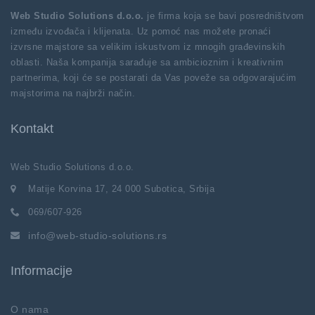
Web Studio Solutions d.o.o.
je firma koja se bavi posredništvom
između izvođača i klijenata. Uz pomoć nas možete pronaći
izvrsne majstore sa velikim iskustvom iz mnogih građevinskih
oblasti. Naša kompanija sarađuje sa ambicioznim i kreativnim
partnerima, koji će se postarati da Vas poveže sa odgovarajućim
majstorima na najbrži način.
Kontakt
Web Studio Solutions d.o.o.
Matije Korvina 17, 24 000 Subotica, Srbija
069/607-926
info@web-studio-solutions.rs
Informacije
O nama