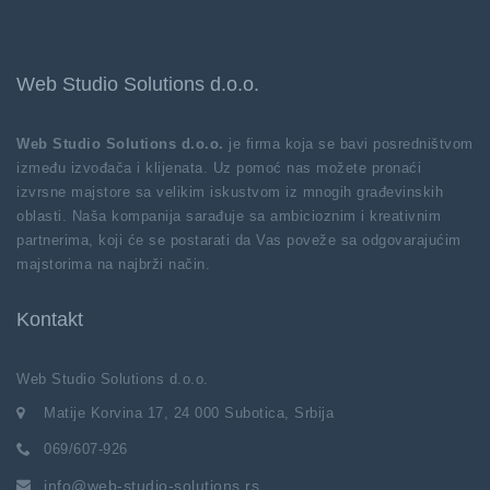
Web Studio Solutions d.o.o.
Web Studio Solutions d.o.o.
je firma koja se bavi posredništvom
između izvođača i klijenata. Uz pomoć nas možete pronaći
izvrsne majstore sa velikim iskustvom iz mnogih građevinskih
oblasti. Naša kompanija sarađuje sa ambicioznim i kreativnim
partnerima, koji će se postarati da Vas poveže sa odgovarajućim
majstorima na najbrži način.
Kontakt
Web Studio Solutions d.o.o.
Matije Korvina 17, 24 000 Subotica, Srbija
069/607-926
info@web-studio-solutions.rs