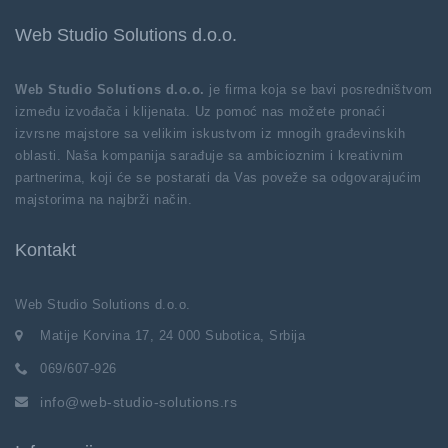
Web Studio Solutions d.o.o.
Web Studio Solutions d.o.o.
je firma koja se bavi posredništvom
između izvođača i klijenata. Uz pomoć nas možete pronaći
izvrsne majstore sa velikim iskustvom iz mnogih građevinskih
oblasti. Naša kompanija sarađuje sa ambicioznim i kreativnim
partnerima, koji će se postarati da Vas poveže sa odgovarajućim
majstorima na najbrži način.
Kontakt
Web Studio Solutions d.o.o.
Matije Korvina 17, 24 000 Subotica, Srbija
069/607-926
info@web-studio-solutions.rs