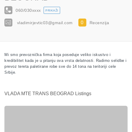
060/030
xxxx
PRIKAŽI
0
vladimirjevtic03@gmail.com
Recenzija
Mi smo prevoznička firma koja poseduje veliko iskustvo i
kredibilitet kada je u pitanju ova vrsta delatnosti. Radimo selidbe i
prevoz tereta paletirane robe sve do 14 tona na teritoriji cele
Srbije.
VLADA MTE TRANS BEOGRAD Listings