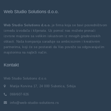
Web Studio Solutions d.o.o.
Web Studio Solutions d.o.o.
je firma koja se bavi posredništvom
između izvođača i klijenata. Uz pomoć nas možete pronaći
izvrsne majstore sa velikim iskustvom iz mnogih građevinskih
oblasti. Naša kompanija sarađuje sa ambicioznim i kreativnim
partnerima, koji će se postarati da Vas poveže sa odgovarajućim
majstorima na najbrži način.
Kontakt
Web Studio Solutions d.o.o.
Matije Korvina 17, 24 000 Subotica, Srbija
069/607-926
info@web-studio-solutions.rs