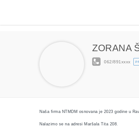
ZORANA 
062/891
xxxx
P
Naša firma NTMDM osnovana je 2023 godine u Rav
Nalazimo se na adresi Maršala Tita 208.