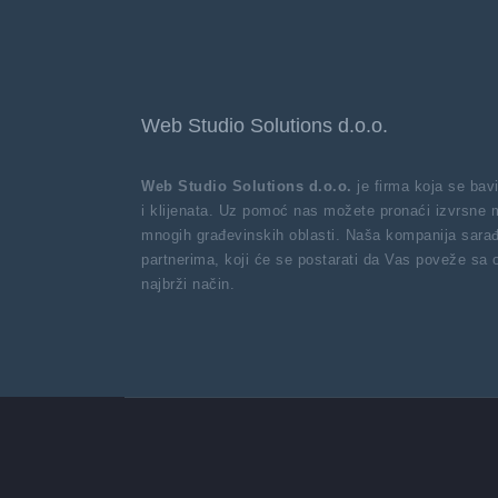
Web Studio Solutions d.o.o.
Web Studio Solutions d.o.o.
je firma koja se ba
i klijenata. Uz pomoć nas možete pronaći izvrsne 
mnogih građevinskih oblasti. Naša kompanija sarađ
partnerima, koji će se postarati da Vas poveže sa
najbrži način.