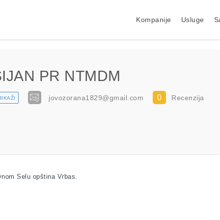
Kompanije
Usluge
S
ŠIJAN PR NTMDM
0
jovozorana1829@gmail.com
Recenzija
RIKAŽI
nom Selu opština Vrbas.