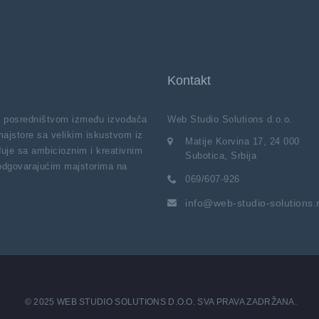
Kontakt
vi posredništvom između izvođača
Web Studio Solutions d.o.o.
majstore sa velikim iskustvom iz
Matije Korvina 17, 24 000
uje sa ambicioznim i kreativnim
Subotica, Srbija
 odgovarajućim majstorima na
069/607-926
info@web-studio-solutions.
© 2025 WEB STUDIO SOLUTIONS D.O.O. SVA PRAVA ZADRŽANA.