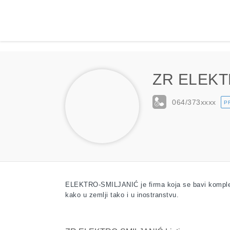
ZR ELEKT
064/373
xxxx
P
ELEKTRO-SMILJANIĆ je firma koja se bavi kompletni
kako u zemlji tako i u inostranstvu.