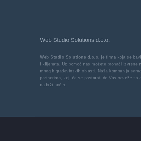
Web Studio Solutions d.o.o.
Web Studio Solutions d.o.o.
je firma koja se ba
i klijenata. Uz pomoć nas možete pronaći izvrsne 
mnogih građevinskih oblasti. Naša kompanija sarađ
partnerima, koji će se postarati da Vas poveže sa
najbrži način.