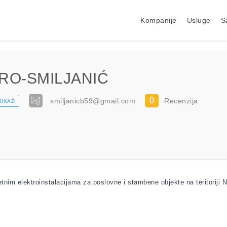
Kompanije
Usluge
S
RO-SMILJANIĆ
0
smiljanicb59@gmail.com
Recenzija
RIKAŽI
m elektroinstalacijama za poslovne i stambene objekte na teritoriji 