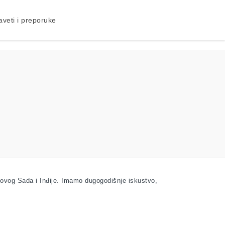
aveti i preporuke
Novog Sada i Inđije. Imamo dugogodišnje iskustvo,