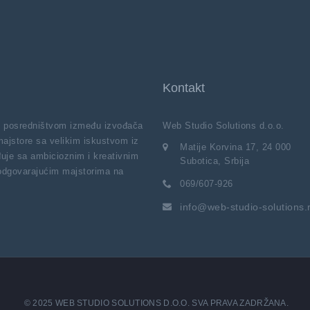
Kontakt
vi posredništvom između izvođača
Web Studio Solutions d.o.o.
majstore sa velikim iskustvom iz
Matije Korvina 17, 24 000
uje sa ambicioznim i kreativnim
Subotica, Srbija
 odgovarajućim majstorima na
069/607-926
info@web-studio-solutions.
© 2025 WEB STUDIO SOLUTIONS D.O.O. SVA PRAVA ZADRŽANA.