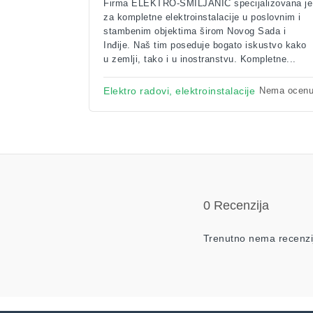
Firma ELEKTRO-SMILJANIĆ specijalizovana je
za kompletne elektroinstalacije u poslovnim i
stambenim objektima širom Novog Sada i
Inđije. Naš tim poseduje bogato iskustvo kako
u zemlji, tako i u inostranstvu. Kompletne...
Nema ocen
Elektro radovi, elektroinstalacije
0 Recenzija
Trenutno nema recenzi