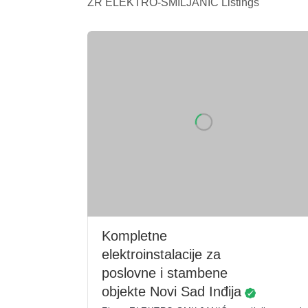
ZR ELEKTRO-SMILJANIĆ Listings
Kompletne
elektroinstalacije za
poslovne i stambene
objekte Novi Sad Inđija