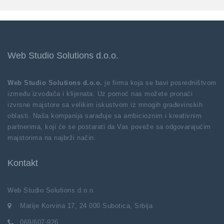
Web Studio Solutions d.o.o.
Web Studio Solutions d.o.o.
je firma koja se bavi posredništvom
između izvođača i klijenata. Uz pomoć nas možete pronaći
izvrsne majstore sa velikim iskustvom iz mnogih građevinskih
oblasti. Naša kompanija sarađuje sa ambicioznim i kreativnim
partnerima, koji će se postarati da Vas poveže sa odgovarajućim
majstorima na najbrži način.
Kontakt
Web Studio Solutions d.o.o.
Matije Korvina 17, 24 000 Subotica, Srbija
069/607-926