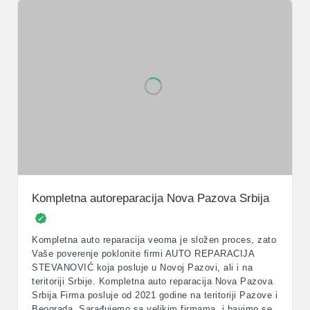
Kompletna autoreparacija Nova Pazova Srbija
Kompletna auto reparacija veoma je složen proces, zato
Vaše poverenje poklonite firmi AUTO REPARACIJA
STEVANOVIĆ koja posluje u Novoj Pazovi, ali i na
teritoriji Srbije. Kompletna auto reparacija Nova Pazova
Srbija Firma posluje od 2021 godine na teritoriji Pazove i
Beograda. Sarađujemo sa velikim firmama, i bavimo se