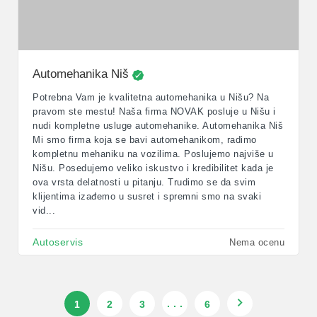
Automehanika Niš
Potrebna Vam je kvalitetna automehanika u Nišu? Na
pravom ste mestu! Naša firma NOVAK posluje u Nišu i
nudi kompletne usluge automehanike. Automehanika Niš
Mi smo firma koja se bavi automehanikom, radimo
kompletnu mehaniku na vozilima. Poslujemo najviše u
Nišu. Posedujemo veliko iskustvo i kredibilitet kada je
ova vrsta delatnosti u pitanju. Trudimo se da svim
klijentima izađemo u susret i spremni smo na svaki
vid...
Autoservis
Nema ocenu
. . .
1
2
3
6