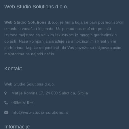
Web Studio Solutions d.o.o.
Web Studio Solutions d.o.o.
je firma koja se bavi posredništvom
između izvođača i klijenata. Uz pomoć nas možete pronaći
izvrsne majstore sa velikim iskustvom iz mnogih građevinskih
oblasti. Naša kompanija sarađuje sa ambicioznim i kreativnim
partnerima, koji će se postarati da Vas poveže sa odgovarajućim
majstorima na najbrži način.
Kontakt
Web Studio Solutions d.o.o.
Matije Korvina 17, 24 000 Subotica, Srbija
069/607-926
info@web-studio-solutions.rs
Informacije