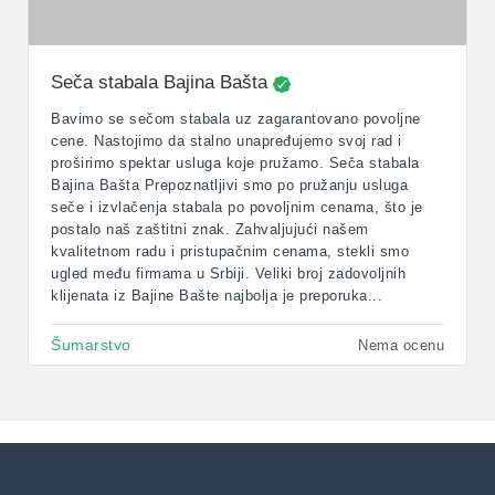
Seča stabala Bajina Bašta
Bavimo se sečom stabala uz zagarantovano povoljne
cene. Nastojimo da stalno unapređujemo svoj rad i
proširimo spektar usluga koje pružamo. Seča stabala
Bajina Bašta Prepoznatljivi smo po pružanju usluga
seče i izvlačenja stabala po povoljnim cenama, što je
postalo naš zaštitni znak. Zahvaljujući našem
kvalitetnom radu i pristupačnim cenama, stekli smo
ugled među firmama u Srbiji. Veliki broj zadovoljnih
klijenata iz Bajine Bašte najbolja je preporuka...
Šumarstvo
Nema ocenu