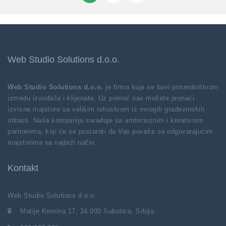
Web Studio Solutions d.o.o.
Web Studio Solutions d.o.o.
je firma koja se bavi posredništvom
između izvođača i klijenata. Uz pomoć nas možete pronaći
izvrsne majstore sa velikim iskustvom iz mnogih građevinskih
oblasti. Naša kompanija sarađuje sa ambicioznim i kreativnim
partnerima, koji će se postarati da Vas poveže sa odgovarajućim
majstorima na najbrži način.
Kontakt
Web Studio Solutions d.o.o.
Matije Korvina 17, 24 000 Subotica, Srbija