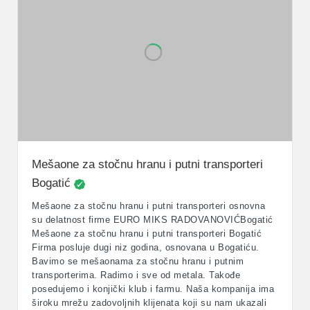
Mešaone za stočnu hranu i putni transporteri
Bogatić
Mešaone za stočnu hranu i putni transporteri osnovna
su delatnost firme EURO MIKS RADOVANOVIĆBogatić
Mešaone za stočnu hranu i putni transporteri Bogatić
Firma posluje dugi niz godina, osnovana u Bogatiću.
Bavimo se mešaonama za stočnu hranu i putnim
transporterima. Radimo i sve od metala. Takođe
posedujemo i konjički klub i farmu. Naša kompanija ima
široku mrežu zadovoljnih klijenata koji su nam ukazali