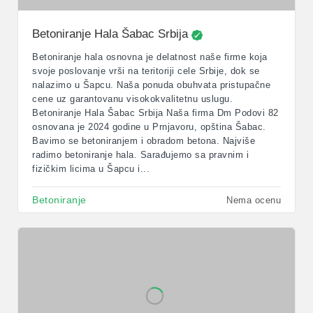
Betoniranje Hala Šabac Srbija
Betoniranje hala osnovna je delatnost naše firme koja
svoje poslovanje vrši na teritoriji cele Srbije, dok se
nalazimo u Šapcu. Naša ponuda obuhvata pristupačne
cene uz garantovanu visokokvalitetnu uslugu.
Betoniranje Hala Šabac Srbija Naša firma Dm Podovi 82
osnovana je 2024 godine u Prnjavoru, opština Šabac.
Bavimo se betoniranjem i obradom betona. Najviše
radimo betoniranje hala. Sarađujemo sa pravnim i
fizičkim licima u Šapcu i...
Betoniranje
Nema ocenu