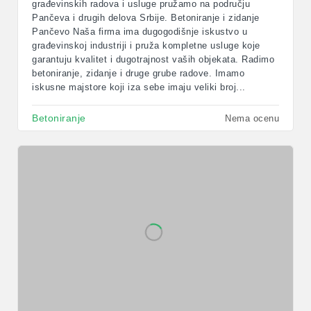
građevinskih radova i usluge pružamo na području
Pančeva i drugih delova Srbije. Betoniranje i zidanje
Pančevo Naša firma ima dugogodišnje iskustvo u
građevinskoj industriji i pruža kompletne usluge koje
garantuju kvalitet i dugotrajnost vaših objekata. Radimo
betoniranje, zidanje i druge grube radove. Imamo
iskusne majstore koji iza sebe imaju veliki broj...
Betoniranje
Nema ocenu