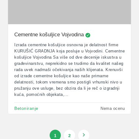
Cementne košuljice Vojvodina
Izrada cementne košuljice osnovna je delatnost firme
KURUŠIĆ GRADNJA koja posluje u Vojvodini. Cementne
košuljice Vojvodina Sa više od dve decenije iskustva u
građevinarstvu, neprekidno se trudimo da kvalitet našeg
rada uvek nadmaši očekivanja naših klijenata. Krenuvši
od izrade cementne košuljice kao naše primarne
delatnosti, tokom vremena smo postigli vrhunski nivo u
pružanju ove usluge, bez obzira da li je reč o izgradnji
kuća, pomoćnih objekata,...
Betoniranje
Nema ocenu
1
2