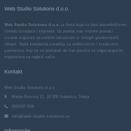
Web Studio Solutions d.o.o.
Web Studio Solutions d.o.o.
je firma koja se bavi posredništvom
između izvođača i klijenata. Uz pomoć nas možete pronaći
izvrsne majstore sa velikim iskustvom iz mnogih građevinskih
oblasti. Naša kompanija sarađuje sa ambicioznim i kreativnim
partnerima, koji će se postarati da Vas poveže sa odgovarajućim
majstorima na najbrži način.
Kontakt
Web Studio Solutions d.o.o.
Matije Korvina 17, 24 000 Subotica, Srbija
069/607-926
info@web-studio-solutions.rs
Informacije