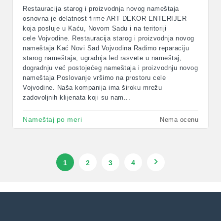
Restauracija starog i proizvodnja novog nameštaja
osnovna je delatnost firme ART DEKOR ENTERIJER
koja posluje u Kaću, Novom Sadu i na teritoriji
cele Vojvodine. Restauracija starog i proizvodnja novog
nameštaja Kać Novi Sad Vojvodina Radimo reparaciju
starog nameštaja, ugradnja led rasvete u nameštaj,
dogradnju već postojećeg nameštaja i proizvodnju novog
nameštaja Poslovanje vršimo na prostoru cele
Vojvodine. Naša kompanija ima široku mrežu
zadovoljnih klijenata koji su nam...
Nameštaj po meri
Nema ocenu
1
2
3
4