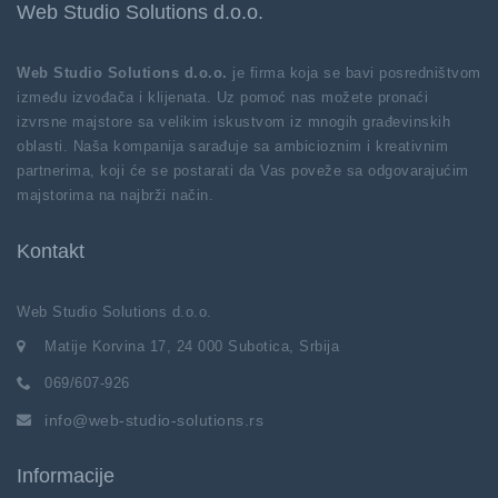
Web Studio Solutions d.o.o.
Web Studio Solutions d.o.o.
je firma koja se bavi posredništvom
između izvođača i klijenata. Uz pomoć nas možete pronaći
izvrsne majstore sa velikim iskustvom iz mnogih građevinskih
oblasti. Naša kompanija sarađuje sa ambicioznim i kreativnim
partnerima, koji će se postarati da Vas poveže sa odgovarajućim
majstorima na najbrži način.
Kontakt
Web Studio Solutions d.o.o.
Matije Korvina 17, 24 000 Subotica, Srbija
069/607-926
info@web-studio-solutions.rs
Informacije