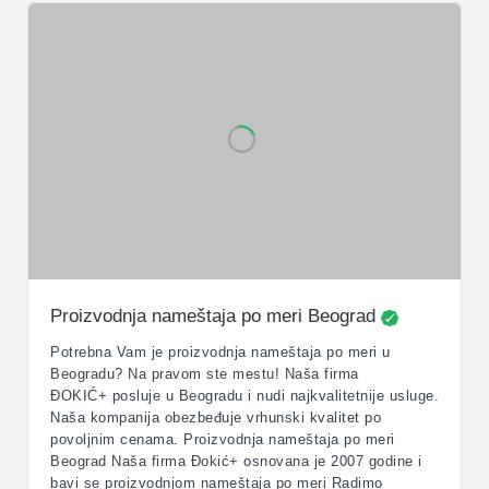
Proizvodnja nameštaja po meri Beograd
Potrebna Vam je proizvodnja nameštaja po meri u
Beogradu? Na pravom ste mestu! Naša firma
ĐOKIĆ+ posluje u Beogradu i nudi najkvalitetnije usluge.
Naša kompanija obezbeđuje vrhunski kvalitet po
povoljnim cenama. Proizvodnja nameštaja po meri
Beograd Naša firma Đokić+ osnovana je 2007 godine i
bavi se proizvodnjom nameštaja po meri Radimo