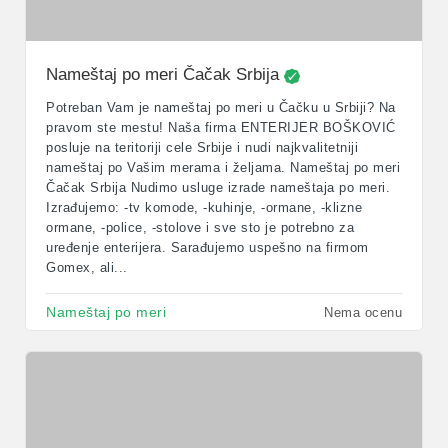
Nameštaj po meri Čačak Srbija
Potreban Vam je nameštaj po meri u Čačku u Srbiji? Na
pravom ste mestu! Naša firma ENTERIJER BOŠKOVIĆ
posluje na teritoriji cele Srbije i nudi najkvalitetniji
nameštaj po Vašim merama i željama. Nameštaj po meri
Čačak Srbija Nudimo usluge izrade nameštaja po meri.
Izrađujemo: -tv komode, -kuhinje, -ormane, -klizne
ormane, -police, -stolove i sve sto je potrebno za
uređenje enterijera. Sarađujemo uspešno na firmom
Gomex, ali...
Nameštaj po meri
Nema ocenu