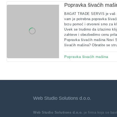
Popravka šivaćih maši
BAGAT TRADE SERVIS je vaš p
vam je potrebna popravka šivać
brzu pomoć i otvoreni smo za kl
Uvek se trudimo da izlazimo klij
zahteve i obezbedimo cenu pril
Popravka šivaćih mašina Novi 
šivaćih mašina? Obratite se str
Popravka šivaćih mašina
Web Studio Solutions d.o.o.
Web Studio Solutions d.o.o.
je firma koja se ba