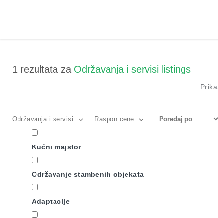
1
rezultata za
Održavanja i servisi listings
Prika
Održavanja i servisi
Raspon cene
Kućni majstor
Održavanje stambenih objekata
Adaptacije