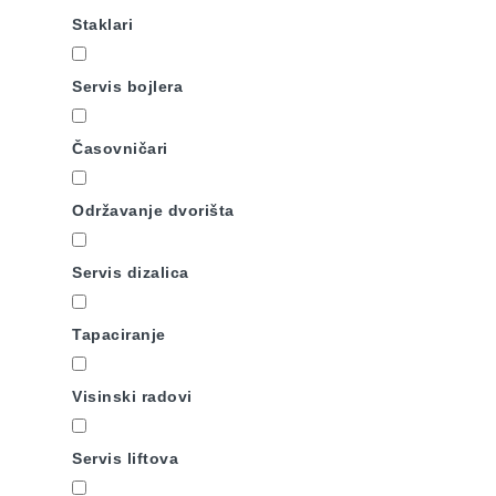
Staklari
Servis bojlera
Časovničari
Održavanje dvorišta
Servis dizalica
Tapaciranje
Visinski radovi
Servis liftova