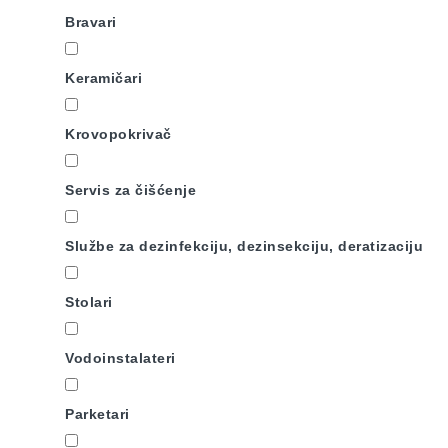
Bravari
Keramičari
Krovopokrivač
Servis za čišćenje
Službe za dezinfekciju, dezinsekciju, deratizaciju
Stolari
Vodoinstalateri
Parketari