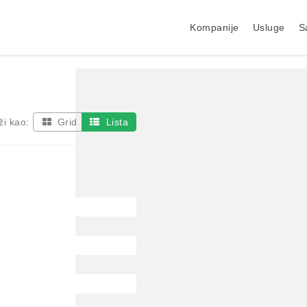
Kompanije
Usluge
S
ži kao:
Grid
Lista