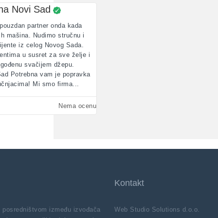
na Novi Sad
ouzdan partner onda kada
ih mašina. Nudimo stručnu i
ijente iz celog Novog Sada.
entima u susret za sve želje i
agođenu svačijem džepu.
Sad Potrebna vam je popravka
učnjacima! Mi smo firma...
Nema ocenu
Kontakt
vi posredništvom između izvođača
Web Studio Solutions d.o.o.