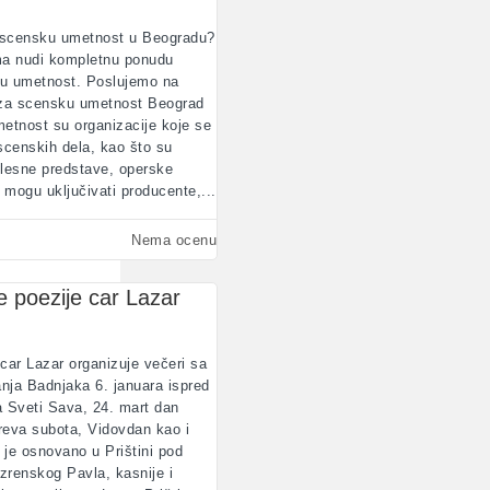
 scensku umetnost u Beogradu?
ma nudi kompletnu ponudu
u umetnost. Poslujemo na
ća za scensku umetnost Beograd
etnost su organizacije koje se
scenskih dela, kao što su
plesne predstave, operske
 mogu uključivati producente,...
Nema ocenu
e poezije car Lazar
car Lazar organizuje večeri sa
ja Badnjaka 6. januara ispred
 Sveti Sava, 24. mart dan
eva subota, Vidovdan kao i
je osnovano u Prištini pod
renskog Pavla, kasnije i