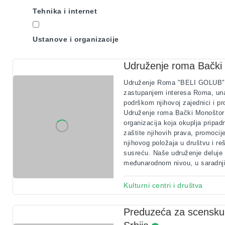
Tehnika i internet
Ustanove i organizacije
Udruženje roma Bački
Udruženje Roma "BELI GOLUB" je
zastupanjem interesa Roma, una
podrškom njihovoj zajednici i p
Udruženje roma Bački Monoštor
organizacija koja okuplja pripad
zaštite njihovih prava, promocij
njihovog položaja u društvu i r
susreću. Naše udruženje deluje
međunarodnom nivou, u saradnji
Kulturni centri i društva
Preduzeća za scensku