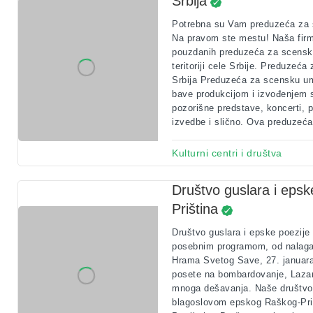
Srbija
Potrebna su Vam preduzeća za
Na pravom ste mestu! Naša fir
pouzdanih preduzeća za scensk
teritoriji cele Srbije. Preduze
Srbija Preduzeća za scensku um
bave produkcijom i izvođenjem 
pozorišne predstave, koncerti, 
izvedbe i slično. Ova preduzeća
Kulturni centri i društva
Društvo guslara i epsk
Priština
Društvo guslara i epske poezije 
posebnim programom, od nalagan
Hrama Svetog Save, 27. januara
posete na bombardovanje, Lazar
mnoga dešavanja. Naše društvo 
blagoslovom epskog Raškog-Priz