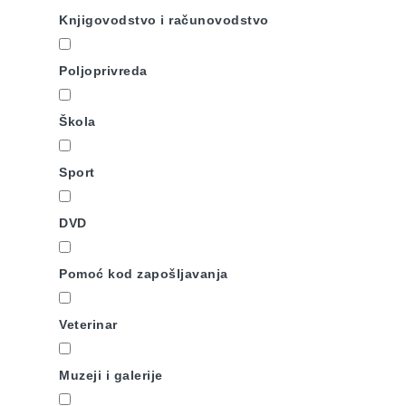
Knjigovodstvo i računovodstvo
Poljoprivreda
Škola
Sport
DVD
Pomoć kod zapošljavanja
Veterinar
Muzeji i galerije