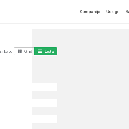
Kompanije
Usluge
S
ži kao:
Grid
Lista