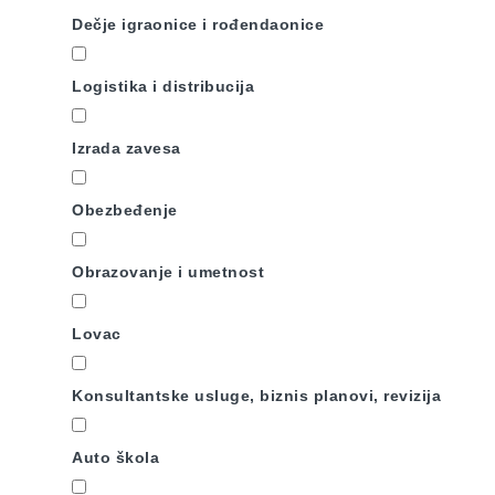
Dečje igraonice i rođendaonice
Logistika i distribucija
Izrada zavesa
Obezbeđenje
Obrazovanje i umetnost
Lovac
Konsultantske usluge, biznis planovi, revizija
Auto škola