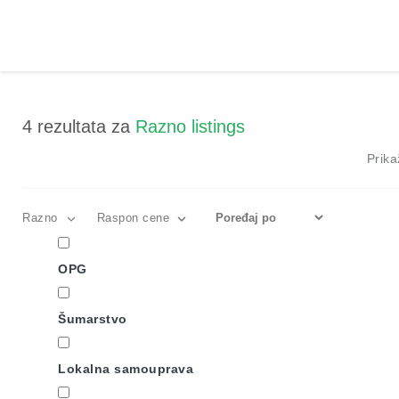
4
rezultata za
Razno listings
Prika
Razno
Raspon cene
OPG
Šumarstvo
Lokalna samouprava