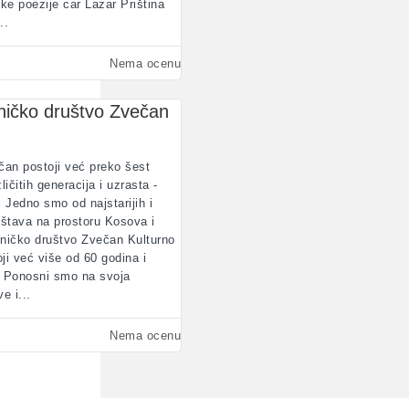
ske poezije car Lazar Priština
..
Nema ocenu
tničko društvo Zvečan
čan postoji već preko šest
ičitih generacija i uzrasta -
. Jedno smo od najstarijih i
uštava na prostoru Kosova i
tničko društvo Zvečan Kulturno
i već više od 60 godina i
. Ponosni smo na svoja
e i...
Nema ocenu