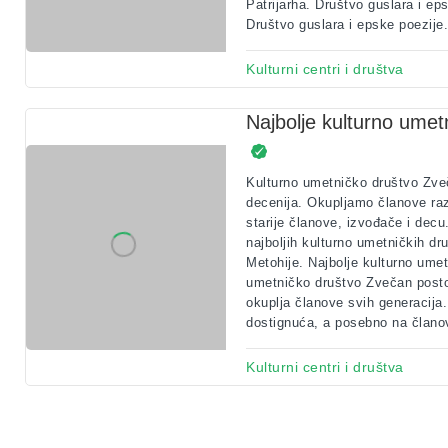
Patrijarha. Društvo guslara i ep
Društvo guslara i epske poezije.
Kulturni centri i društva
Najbolje kulturno ume
Kulturno umetničko društvo Zve
decenija. Okupljamo članove razl
starije članove, izvođače i decu
najboljih kulturno umetničkih dr
Metohije. Najbolje kulturno ume
umetničko društvo Zvečan postoj
okuplja članove svih generacija
dostignuća, a posebno na članov
Kulturni centri i društva