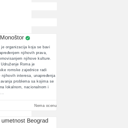
 Monoštor
 organizacija koja se bavi
pređenjem njihovih prava,
romovisanjem njihove kulture.
 Udruženje Roma je
nike romske zajednice radi
e njihovih interesa, unapređenja
ešavanja problema sa kojima se
 na lokalnom, nacionalnom i
...
Nema ocenu
 umetnost Beograd