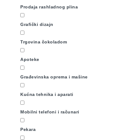
Prodaja rashladnog plina
Grafički dizajn
Trgovina čokoladom
Apoteke
Građevinska oprema i mašine
Kućna tehnika i aparati
Mobilni telefoni i računari
Pekara