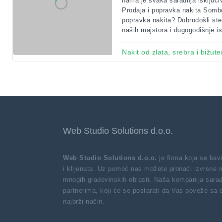
nama je svaka saradnja isključi
Prodaja i popravka nakita Sombo
popravka nakita? Dobrodošli st
naših majstora i dugogodišnje is
Nakit od zlata, srebra i bižuter
Web Studio Solutions d.o.o.
Web Studio Solutions d.o.o.
je firma koja se ba
i klijenata. Uz pomoć nas možete pronaći izvrsne 
mnogih građevinskih oblasti. Naša kompanija sarađ
partnerima, koji će se postarati da Vas poveže sa
najbrži način.