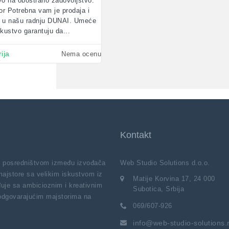
vo na obostrano zadovoljstvo.
r Potrebna vam je prodaja i
e u našu radnju DUNAI. Umeće
kustvo garantuju da...
ija
Nema ocenu
Kontakt
vi posredništvom između izvođača
Web Studio Solutions d.o.o.
majstore sa velikim iskustvom iz
Matije Korvina 17, 24 000
uje sa ambicioznim i kreativnim
Subotica, Srbija
 odgovarajućim majstorima na
069/607-926
info@web-studio-solutions.