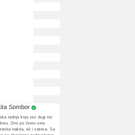
kita Sombor
ska radnja koja već dugi niz
omboru. Ono po čemu smo
pravka nakita, ali i satova. Sa