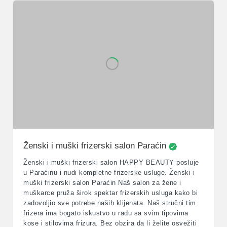
Ženski i muški frizerski salon Paraćin
Ženski i muški frizerski salon HAPPY BEAUTY posluje
u Paraćinu i nudi kompletne frizerske usluge. Ženski i
muški frizerski salon Paraćin Naš salon za žene i
muškarce pruža širok spektar frizerskih usluga kako bi
zadovoljio sve potrebe naših klijenata. Naš stručni tim
frizera ima bogato iskustvo u radu sa svim tipovima
kose i stilovima frizura. Bez obzira da li želite osvežiti