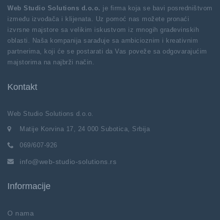
Web Studio Solutions d.o.o.
je firma koja se bavi posredništvom
između izvođača i klijenata. Uz pomoć nas možete pronaći
izvrsne majstore sa velikim iskustvom iz mnogih građevinskih
oblasti. Naša kompanija sarađuje sa ambicioznim i kreativnim
partnerima, koji će se postarati da Vas poveže sa odgovarajućim
majstorima na najbrži način.
Kontakt
Web Studio Solutions d.o.o.
Matije Korvina 17, 24 000 Subotica, Srbija
069/607-926
info@web-studio-solutions.rs
Informacije
O nama