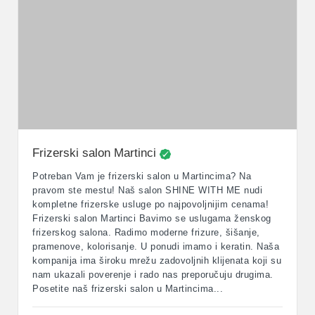
Frizerski salon Martinci
Potreban Vam je frizerski salon u Martincima? Na
pravom ste mestu! Naš salon SHINE WITH ME nudi
kompletne frizerske usluge po najpovoljnijim cenama!
Frizerski salon Martinci Bavimo se uslugama ženskog
frizerskog salona. Radimo moderne frizure, šišanje,
pramenove, kolorisanje. U ponudi imamo i keratin. Naša
kompanija ima široku mrežu zadovoljnih klijenata koji su
nam ukazali poverenje i rado nas preporučuju drugima.
Posetite naš frizerski salon u Martincima...