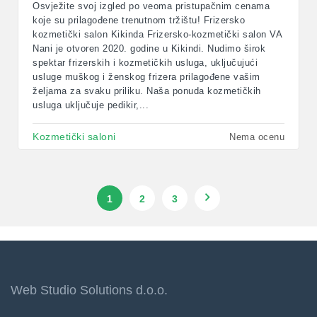
Osvježite svoj izgled po veoma pristupačnim cenama
koje su prilagođene trenutnom tržištu! Frizersko
kozmetički salon Kikinda Frizersko-kozmetički salon VA
Nani je otvoren 2020. godine u Kikindi. Nudimo širok
spektar frizerskih i kozmetičkih usluga, uključujući
usluge muškog i ženskog frizera prilagođene vašim
željama za svaku priliku. Naša ponuda kozmetičkih
usluga uključuje pedikir,...
Kozmetički saloni
Nema ocenu
1
2
3
Web Studio Solutions d.o.o.