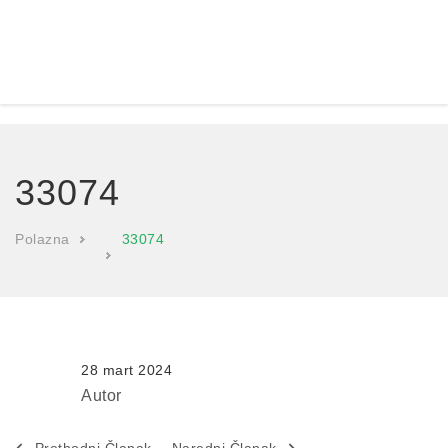
33074
Polazna
33074
28 mart 2024
Autor
Prethodni Članak
Naredni Članak