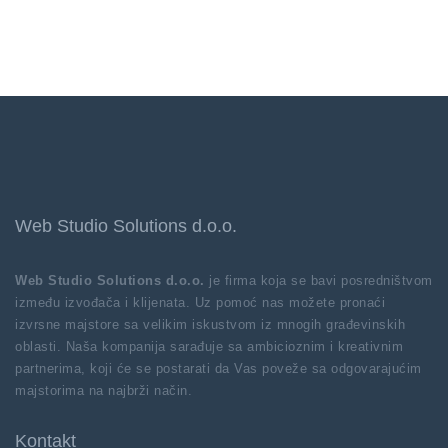
Web Studio Solutions d.o.o.
Web Studio Solutions d.o.o.
je firma koja se bavi posredništvom
između izvođača i klijenata. Uz pomoć nas možete pronaći
izvrsne majstore sa velikim iskustvom iz mnogih građevinskih
oblasti. Naša kompanija sarađuje sa ambicioznim i kreativnim
partnerima, koji će se postarati da Vas poveže sa odgovarajućim
majstorima na najbrži način.
Kontakt