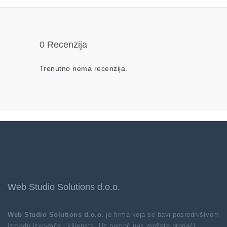
0 Recenzija
Trenutno nema recenzija.
Web Studio Solutions d.o.o.
Web Studio Solutions d.o.o.
je firma koja se bavi posredništvom
između izvođača i klijenata. Uz pomoć nas možete pronaći