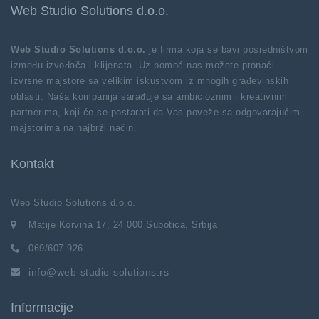
Web Studio Solutions d.o.o.
Web Studio Solutions d.o.o.
je firma koja se bavi posredništvom
između izvođača i klijenata. Uz pomoć nas možete pronaći
izvrsne majstore sa velikim iskustvom iz mnogih građevinskih
oblasti. Naša kompanija sarađuje sa ambicioznim i kreativnim
partnerima, koji će se postarati da Vas poveže sa odgovarajućim
majstorima na najbrži način.
Kontakt
Web Studio Solutions d.o.o.
Matije Korvina 17, 24 000 Subotica, Srbija
069/607-926
info@web-studio-solutions.rs
Informacije