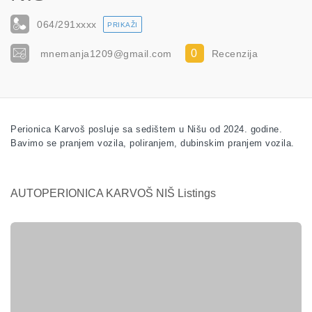
064/291
xxxx
PRIKAŽI
0
mnemanja1209@gmail.com
Recenzija
Perionica Karvoš posluje sa sedištem u Nišu od 2024. godine.
Bavimo se pranjem vozila, poliranjem, dubinskim pranjem vozila.
AUTOPERIONICA KARVOŠ NIŠ Listings