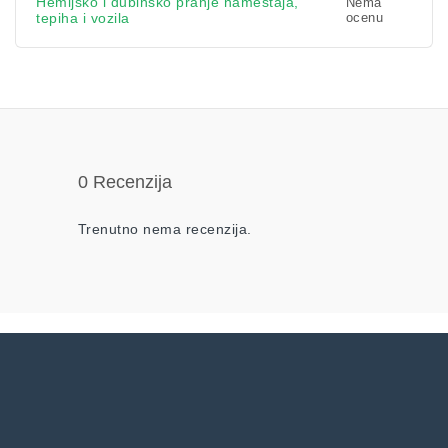
Hemijsko i dubinsko pranje nameštaja,
Nema
tepiha i vozila
ocenu
0 Recenzija
Trenutno nema recenzija.