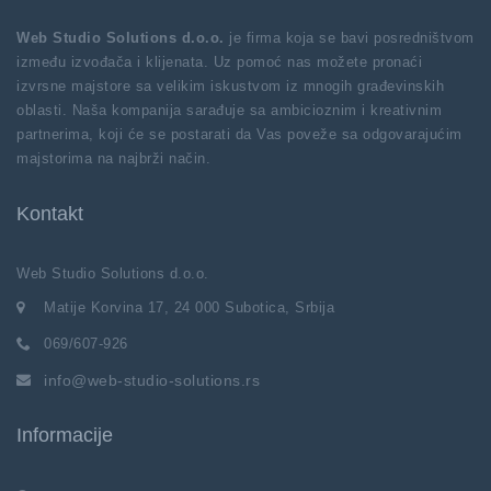
Web Studio Solutions d.o.o.
je firma koja se bavi posredništvom
između izvođača i klijenata. Uz pomoć nas možete pronaći
izvrsne majstore sa velikim iskustvom iz mnogih građevinskih
oblasti. Naša kompanija sarađuje sa ambicioznim i kreativnim
partnerima, koji će se postarati da Vas poveže sa odgovarajućim
majstorima na najbrži način.
Kontakt
Web Studio Solutions d.o.o.
Matije Korvina 17, 24 000 Subotica, Srbija
069/607-926
info@web-studio-solutions.rs
Informacije