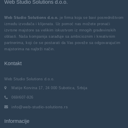
Web Studio Solutions d.o.o.
Web Studio Solutions d.o.o.
je firma koja se bavi posredništvom
između izvođača i klijenata. Uz pomoć nas možete pronaći
izvrsne majstore sa velikim iskustvom iz mnogih građevinskih
oblasti. Naša kompanija sarađuje sa ambicioznim i kreativnim
partnerima, koji će se postarati da Vas poveže sa odgovarajućim
majstorima na najbrži način.
Kontakt
Web Studio Solutions d.o.o.
Matije Korvina 17, 24 000 Subotica, Srbija
069/607-926
info@web-studio-solutions.rs
Informacije