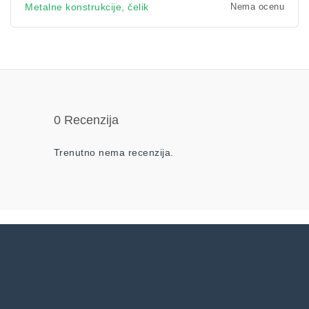
Nema ocenu
Metalne konstrukcije, čelik
0 Recenzija
Trenutno nema recenzija.