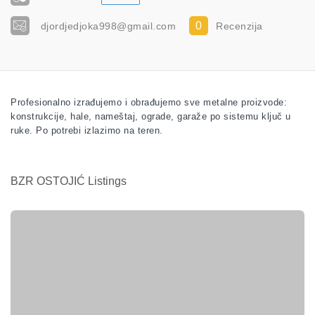
0
djordjedjoka998@gmail.com
Recenzija
Profesionalno izrađujemo i obrađujemo sve metalne proizvode:
konstrukcije, hale, nameštaj, ograde, garaže po sistemu ključ u
ruke. Po potrebi izlazimo na teren.
BZR OSTOJIĆ Listings