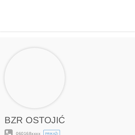
BZR OSTOJIĆ
060168
xxxx
PRIKAŽI