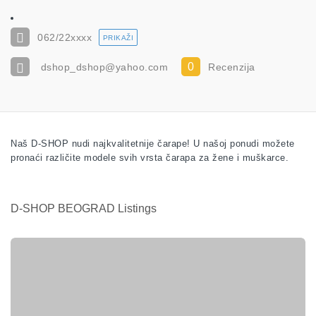
062/22
xxxx
PRIKAŽI
0
dshop_dshop@yahoo.com
Recenzija
Naš D-SHOP nudi najkvalitetnije čarape! U našoj ponudi možete
pronaći različite modele svih vrsta čarapa za žene i muškarce.
D-SHOP BEOGRAD Listings