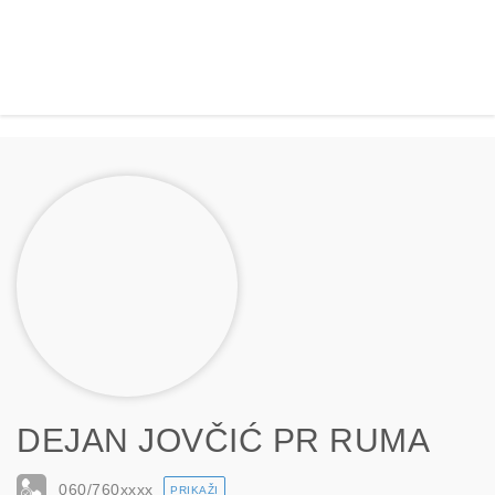
DEJAN JOVČIĆ PR RUMA
060/760
xxxx
PRIKAŽI