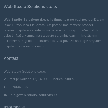
Web Studio Solutions d.o.o.
Web Studio Solutions d.o.o.
je firma koja se bavi posredništvom
između izvođača i klijenata. Uz pomoć nas možete pronaći
izvrsne majstore sa velikim iskustvom iz mnogih građevinskih
oblasti. Naša kompanija sarađuje sa ambicioznim i kreativnim
partnerima, koji će se postarati da Vas poveže sa odgovarajućim
majstorima na najbrži način.
Kontakt
Web Studio Solutions d.o.o.
Matije Korvina 17, 24 000 Subotica, Srbija
069/607-926
info@web-studio-solutions.rs
Informacije