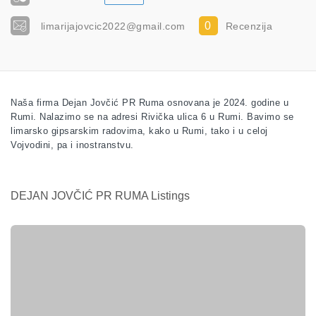
0
limarijajovcic2022@gmail.com
Recenzija
Naša firma Dejan Jovčić PR Ruma osnovana je 2024. godine u
Rumi. Nalazimo se na adresi Rivička ulica 6 u Rumi. Bavimo se
limarsko gipsarskim radovima, kako u Rumi, tako i u celoj
Vojvodini, pa i inostranstvu.
DEJAN JOVČIĆ PR RUMA Listings